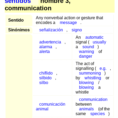
sentidos
nombre 3,
communication
Any nonverbal action or gesture that
Sentido
encodes a
message
.
Sinónimos
señalización
,
signo
An
automatic
advertencia
,
signal (
usually
alarma
,
a
sound
)
alerta
warning
of
danger
The act of
signalling (
e.g.
,
chiflido
,
summoning
)
silbido
,
by
whistling
or
silbo
blowing
/
blowing
a
whistle
communication
comunicación
between
animal
animals
(of the
same
species
)