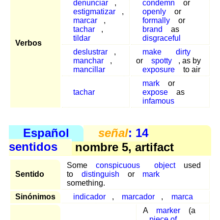
denunciar
,
condemn
or
estigmatizar
,
openly
or
marcar
,
formally
or
tachar
,
brand
as
tildar
disgraceful
Verbos
deslustrar
,
make
dirty
manchar
,
or
spotty
, as by
mancillar
exposure
to air
mark
or
tachar
expose
as
infamous
Español
señal
: 14
sentidos
nombre 5, artifact
Some
conspicuous
object
used
Sentido
to
distinguish
or
mark
something.
Sinónimos
indicador
,
marcador
,
marca
A
marker
(a
piece of