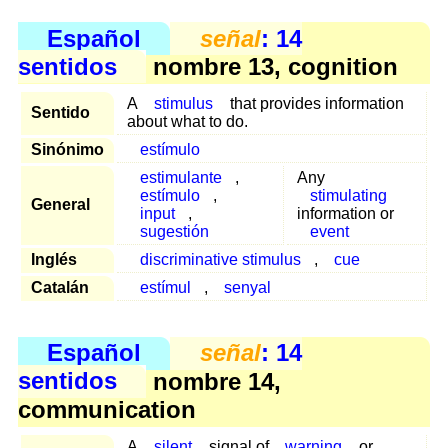
Español
señal
: 14
sentidos
nombre 13, cognition
A
stimulus
that provides information
Sentido
about what to do.
Sinónimo
estímulo
estimulante
,
Any
estímulo
,
stimulating
General
input
,
information or
sugestión
event
Inglés
discriminative stimulus
,
cue
Catalán
estímul
,
senyal
Español
señal
: 14
sentidos
nombre 14,
communication
A
silent
signal of
warning
or