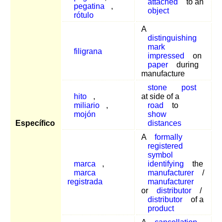
attached
to an
pegatina
,
object
rótulo
A
distinguishing
mark
filigrana
impressed
on
paper
during
manufacture
stone
post
hito
,
at side of a
miliario
,
road
to
mojón
show
Específico
distances
A
formally
registered
symbol
marca
,
identifying
the
marca
manufacturer
/
registrada
manufacturer
or
distributor
/
distributor
of a
product