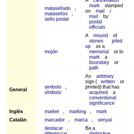
A
cancellation
mark
stamped
matasellado
,
on
mail
/
matasellos
,
mail
by
sello postal
postal
officials
A
mound
of
stones
piled
up
as a
mojón
memorial
or to
mark
a
boundary
or
path
An
arbitrary
sign (
written
or
simbolo
,
printed) that has
General
símbolo
acquired
a
conventional
significance
Inglés
marker
,
marking
,
mark
Catalán
marcador
,
marca
,
senyal
destacar
,
Be a
diferenciar
,
distinctive