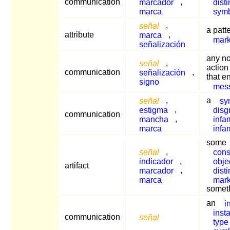
communication
marcador
,
dist
marca
sym
señal
,
a patt
attribute
marca
,
mar
señalización
any n
señal
,
action
communication
señalización
,
that e
signo
mes
señal
,
a
sy
estigma
,
disg
communication
mancha
,
infa
marca
infa
some
señal
,
cons
indicador
,
obje
artifact
marcador
,
dist
marca
mar
somet
an
i
inst
communication
señal
type