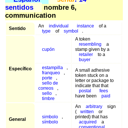
sentidos
nombre 6,
communication
An
individual
instance
of a
Sentido
type
of
symbol
.
A token
resembling
a
cupón
stamp given by a
retailer
to a
buyer
estampilla
,
Específico
A small adhesive
franqueo
,
token stuck on a
porte
,
letter or package to
sello de
indicate that that
correos
,
postal
fees
sello
,
have been
paid
timbre
An
arbitrary
sign
(
written
or
simbolo
,
printed) that has
General
símbolo
acquired
a
conventional