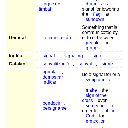
toque de
drum
as a
timbal
signal for lowering
the
flag
at
sundown
Something that is
communicated by
General
comunicación
or to or between
people
or
groups
Inglés
signal
,
signaling
,
sign
Catalán
senyalització
,
senyal
,
signe
apuntar
,
Be a signal for or a
demostrar
,
symptom
of
indicar
make
the
sign of the
cross
over
bendecir
,
someone
in
persignarse
order to
call on
God
for
protection