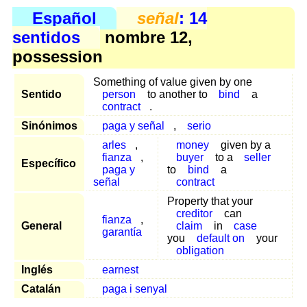
Español
señal
: 14
sentidos
nombre 12,
possession
Something of value given by one
Sentido
person
to another to
bind
a
contract
.
Sinónimos
paga y señal
,
serio
arles
,
money
given by a
fianza
,
buyer
to a
seller
Específico
paga y
to
bind
a
señal
contract
Property that your
creditor
can
fianza
,
General
claim
in
case
garantía
you
default on
your
obligation
Inglés
earnest
Catalán
paga i senyal