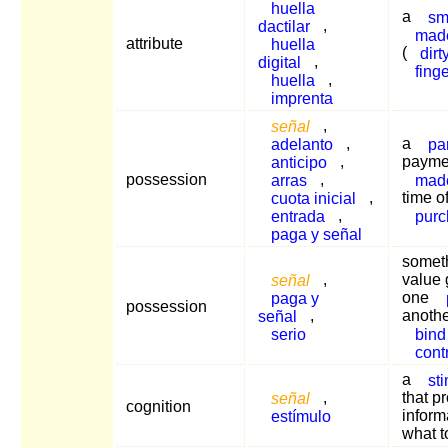
huella
a
sm
dactilar
,
mad
attribute
huella
(
dirt
digital
,
fing
huella
,
imprenta
señal
,
adelanto
,
a
par
anticipo
,
payme
possession
arras
,
mad
cuota inicial
,
time o
entrada
,
purc
paga y señal
someth
señal
,
value 
paga y
one
possession
señal
,
anothe
serio
bind
cont
a
st
señal
,
that p
cognition
estímulo
inform
what t