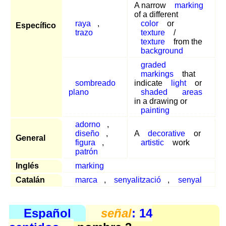
A narrow
marking
of a different
raya
,
color
or
Específico
trazo
texture
/
texture
from the
background
graded
markings
that
sombreado
indicate
light
or
plano
shaded
areas
in a drawing or
painting
adorno
,
diseño
,
A
decorative
or
General
figura
,
artistic
work
patrón
Inglés
marking
Catalán
marca
,
senyalització
,
senyal
Español
señal
: 14