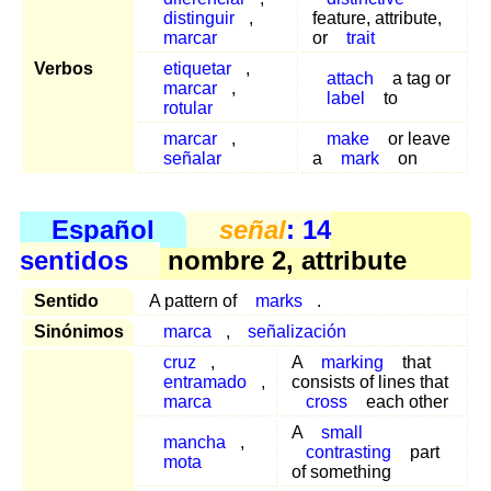
distinguir
,
feature, attribute,
marcar
or
trait
Verbos
etiquetar
,
attach
a tag or
marcar
,
label
to
rotular
marcar
,
make
or leave
señalar
a
mark
on
Español
señal
: 14
sentidos
nombre 2, attribute
Sentido
A pattern of
marks
.
Sinónimos
marca
,
señalización
cruz
,
A
marking
that
entramado
,
consists of lines that
marca
cross
each other
A
small
mancha
,
contrasting
part
mota
of something