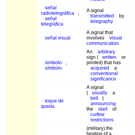
señal
A signal
radiotelegráfica
,
transmitted
by
señal
telegraphy
telegráfica
A signal that
señal visual
involves
visual
communication
An
arbitrary
sign (
written
or
simbolo
,
printed) that has
símbolo
acquired
a
conventional
significance
A signal
(
usually
a
bell
)
toque de
announcing
queda
the
start
of
curfew
restrictions
(military) the
beating of a