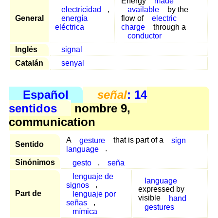
Energy
made
electricidad
,
available
by the
General
energía
flow of
electric
eléctrica
charge
through a
conductor
Inglés
signal
Catalán
senyal
Español
señal
: 14
sentidos
nombre 9,
communication
A
gesture
that is part of a
sign
Sentido
language
.
Sinónimos
gesto
,
seña
lenguaje de
language
signos
,
expressed by
Part de
lenguaje por
visible
hand
señas
,
gestures
mímica