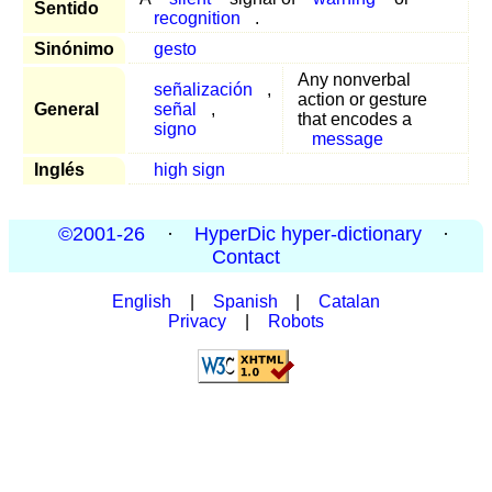
Sentido
recognition
.
Sinónimo
gesto
Any nonverbal
señalización
,
action or gesture
General
señal
,
that encodes a
signo
message
Inglés
high sign
©2001-26
·
HyperDic hyper-dictionary
·
Contact
English
|
Spanish
|
Catalan
Privacy
|
Robots