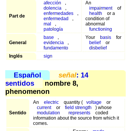
afección
,
An
dolencia
,
impairment
of
enfermedades
,
health
or a
Part de
enfermedad
,
condition of
mal
,
abnormal
patología
functioning
base
,
Your
basis
for
General
evidencia
,
belief
or
fundamento
disbelief
Inglés
sign
Español
señal
: 14
sentidos
nombre 8,
phenomenon
An
electric
quantity (
voltage
or
current
or
field strength
) whose
Sentido
modulation
represents
coded
information about the source from which it
comes.