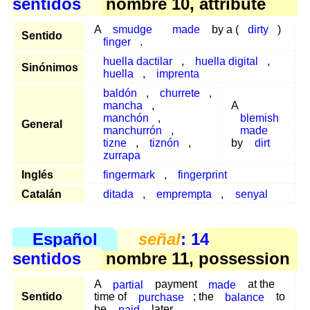
sentidos
nombre 10, attribute
A
smudge
made
by a (
dirty
)
Sentido
finger
.
huella dactilar
,
huella digital
,
Sinónimos
huella
,
imprenta
baldón
,
churrete
,
mancha
,
A
manchón
,
blemish
General
manchurrón
,
made
tizne
,
tiznón
,
by
dirt
zurrapa
Inglés
fingermark
,
fingerprint
Catalán
ditada
,
emprempta
,
senyal
Español
señal
: 14
sentidos
nombre 11, possession
A
partial
payment
made
at the
Sentido
time of
purchase
; the
balance
to
be
paid
later.