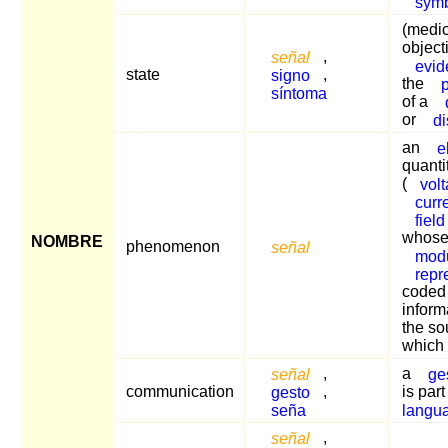
sym
(medic
object
señal
,
evid
state
signo
,
the
síntoma
of a
or
d
an
e
quanti
(
vol
curr
field
whos
NOMBRE
phenomenon
señal
modu
repr
coded
inform
the so
which 
señal
,
a
ge
communication
gesto
,
is part
seña
langu
señal
,