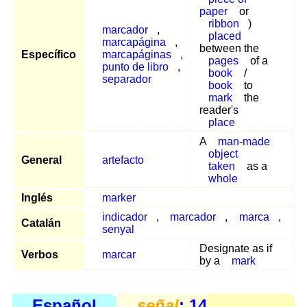
paper
or
ribbon
)
marcador
,
placed
marcapágina
,
between the
Específico
marcapáginas
,
pages
of a
punto de libro
,
book
/
separador
book
to
mark
the
reader's
place
A
man-made
object
General
artefacto
taken
as a
whole
Inglés
marker
indicador
,
marcador
,
marca
,
Catalán
senyal
Designate as if
Verbos
marcar
by a
mark
Español
señal
: 14