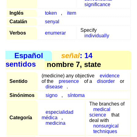
significance
Inglés
token
,
item
Catalán
senyal
Specify
Verbos
enumerar
individually
Español
señal
: 14
sentidos
nombre 7, state
(medicine) any objective
evidence
Sentido
of the
presence
of a
disorder
or
disease
.
Sinónimos
signo
,
síntoma
The branches of
medical
especialidad
science
that
Categoría
médica
,
deal with
medicina
nonsurgical
techniques