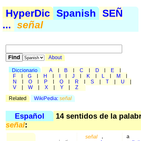
HyperDic
Spanish
SEÑ
...
señal
About
Diccionario
A
|
B
|
C
|
D
|
E
|
F
|
G
|
H
|
I
|
J
|
K
|
L
|
M
|
N
|
O
|
P
|
Q
|
R
|
S
|
T
|
U
|
V
|
W
|
X
|
Y
|
Z
Related
WikiPedia:
señal
Español
14 sentidos de la palab
señal
:
señal
,
a