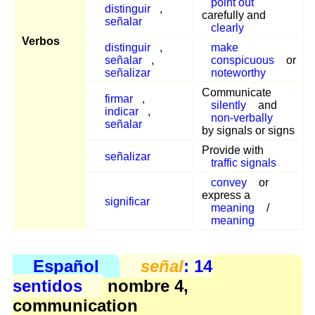
point out
distinguir
,
carefully and
señalar
clearly
Verbos
distinguir
,
make
señalar
,
conspicuous
or
señalizar
noteworthy
Communicate
firmar
,
silently
and
indicar
,
non-verbally
señalar
by signals or signs
Provide with
señalizar
traffic signals
convey
or
express a
significar
meaning
/
meaning
Español
señal
: 14
sentidos
nombre 4,
communication