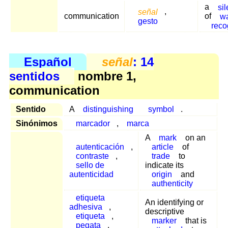
a
sil
señal
,
communication
of
w
gesto
reco
Español
señal
: 14
sentidos
nombre 1,
communication
Sentido
A
distinguishing
symbol
.
Sinónimos
marcador
,
marca
A
mark
on an
autenticación
,
article
of
contraste
,
trade
to
sello de
indicate its
autenticidad
origin
and
authenticity
etiqueta
An identifying or
adhesiva
,
descriptive
etiqueta
,
marker
that is
pegata
,