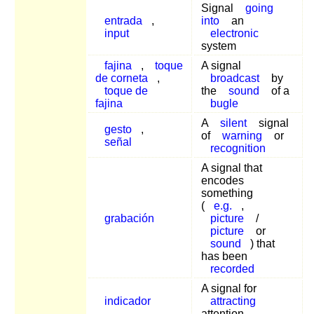
Signal
going
entrada
,
into
an
input
electronic
system
fajina
,
toque
A signal
de corneta
,
broadcast
by
toque de
the
sound
of a
fajina
bugle
A
silent
signal
gesto
,
of
warning
or
señal
recognition
A signal that
encodes
something
(
e.g.
,
grabación
picture
/
picture
or
sound
) that
has been
recorded
A signal for
indicador
attracting
attention