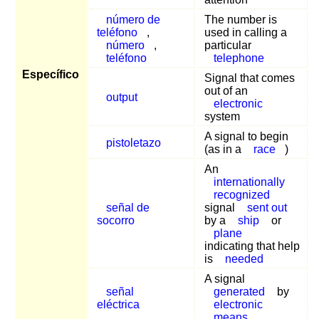
número de
The number is
teléfono
,
used in calling a
número
,
particular
teléfono
telephone
Específico
Signal that comes
out of an
output
electronic
system
A signal to begin
pistoletazo
(as in a
race
)
An
internationally
recognized
señal de
signal
sent out
socorro
by a
ship
or
plane
indicating that help
is
needed
A signal
señal
generated
by
eléctrica
electronic
means