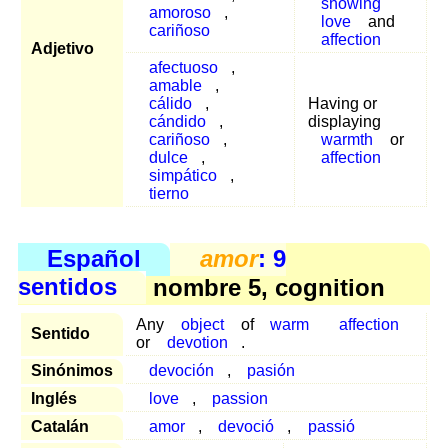
showing
amoroso
,
love
and
cariñoso
affection
Adjetivo
afectuoso
,
amable
,
cálido
,
Having or
cándido
,
displaying
cariñoso
,
warmth
or
dulce
,
affection
simpático
,
tierno
Español
amor
: 9
sentidos
nombre 5, cognition
Any
object
of
warm
affection
Sentido
or
devotion
.
Sinónimos
devoción
,
pasión
Inglés
love
,
passion
Catalán
amor
,
devoció
,
passió