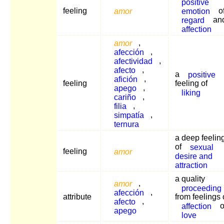
positive
feeling
amor
emotion
o
regard
an
affection
amor
,
afección
,
afectividad
,
afecto
,
a
positive
afición
,
feeling
feeling of
apego
,
liking
cariño
,
filia
,
simpatía
,
ternura
a deep feelin
of
sexual
feeling
amor
desire and
attraction
a quality
amor
,
proceeding
afección
,
attribute
from feelings 
afecto
,
affection
o
apego
love