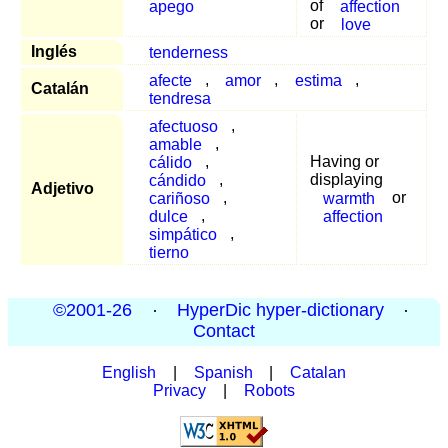
apego
of
affection
or
love
Inglés
tenderness
afecte
,
amor
,
estima
,
Catalán
tendresa
afectuoso
,
amable
,
cálido
,
Having or
cándido
,
displaying
Adjetivo
cariñoso
,
warmth
or
dulce
,
affection
simpático
,
tierno
©2001-26
·
HyperDic hyper-dictionary
·
Contact
English
|
Spanish
|
Catalan
Privacy
|
Robots