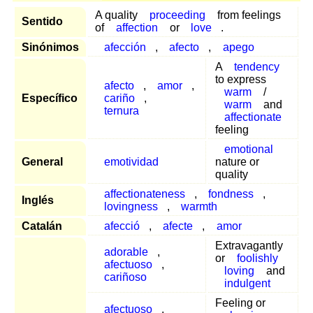
A quality
proceeding
from feelings
Sentido
of
affection
or
love
.
Sinónimos
afección
,
afecto
,
apego
A
tendency
to express
afecto
,
amor
,
warm
/
Específico
cariño
,
warm
and
ternura
affectionate
feeling
emotional
General
emotividad
nature or
quality
affectionateness
,
fondness
,
Inglés
lovingness
,
warmth
Catalán
afecció
,
afecte
,
amor
Extravagantly
adorable
,
or
foolishly
afectuoso
,
loving
and
cariñoso
indulgent
Feeling or
afectuoso
,