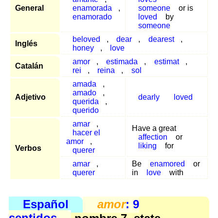
General
enamorada
,
someone
or is
enamorado
loved
by
someone
beloved
,
dear
,
dearest
,
Inglés
honey
,
love
amor
,
estimada
,
estimat
,
Catalán
rei
,
reina
,
sol
amada
,
amado
,
Adjetivo
dearly
loved
querida
,
querido
amar
,
Have a great
hacer el
affection
or
amor
,
liking
for
Verbos
querer
amar
,
Be
enamored
or
querer
in
love
with
Español
amor
: 9