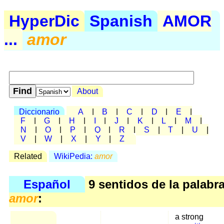
HyperDic
Spanish
AMOR
...
amor
About
Diccionario
A
|
B
|
C
|
D
|
E
|
F
|
G
|
H
|
I
|
J
|
K
|
L
|
M
|
N
|
O
|
P
|
Q
|
R
|
S
|
T
|
U
|
V
|
W
|
X
|
Y
|
Z
Related
WikiPedia:
amor
Español
9 sentidos de la palabr
amor
:
a strong