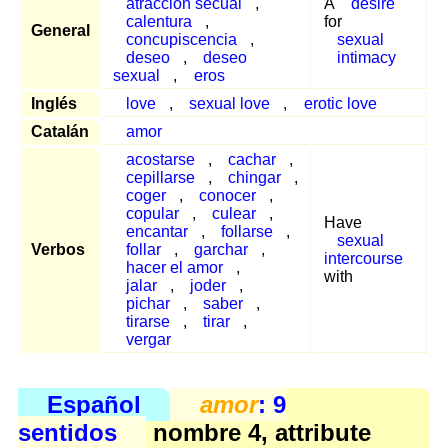
atracción secual
,
A
desire
calentura
,
for
General
concupiscencia
,
sexual
deseo
,
deseo
intimacy
sexual
,
eros
Inglés
love
,
sexual love
,
erotic love
Catalán
amor
acostarse
,
cachar
,
cepillarse
,
chingar
,
coger
,
conocer
,
copular
,
culear
,
Have
encantar
,
follarse
,
sexual
Verbos
follar
,
garchar
,
intercourse
hacer el amor
,
with
jalar
,
joder
,
pichar
,
saber
,
tirarse
,
tirar
,
vergar
Español
amor
: 9
sentidos
nombre 4, attribute