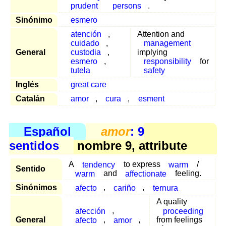
prudent
persons
.
Sinónimo
esmero
atención
,
Attention and
cuidado
,
management
General
custodia
,
implying
esmero
,
responsibility
for
tutela
safety
Inglés
great care
Catalán
amor
,
cura
,
esment
Español
amor
: 9
sentidos
nombre 9, attribute
A
tendency
to express
warm
/
Sentido
warm
and
affectionate
feeling.
Sinónimos
afecto
,
cariño
,
ternura
A quality
afección
,
proceeding
General
afecto
,
amor
,
from feelings