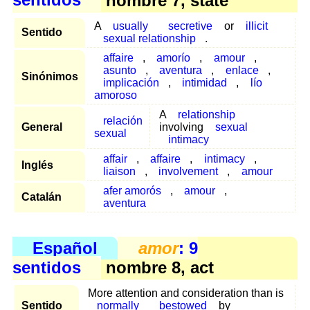
sentidos
nombre 7, state
A
usually
secretive
or
illicit
Sentido
sexual relationship
.
affaire
,
amorío
,
amour
,
asunto
,
aventura
,
enlace
,
Sinónimos
implicación
,
intimidad
,
lío
amoroso
A
relationship
relación
General
involving
sexual
sexual
intimacy
affair
,
affaire
,
intimacy
,
Inglés
liaison
,
involvement
,
amour
afer amorós
,
amour
,
Catalán
aventura
Español
amor
: 9
sentidos
nombre 8, act
More attention and consideration than is
Sentido
normally
bestowed
by