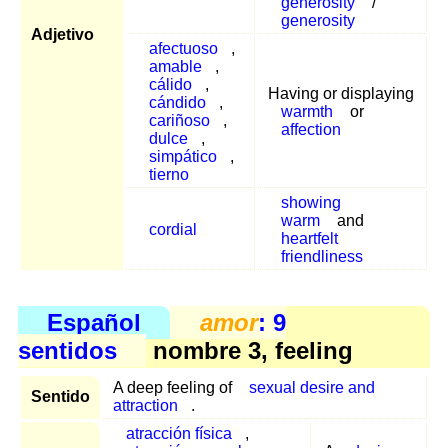
generosity
/
generosity
Adjetivo
afectuoso
,
amable
,
cálido
,
Having or displaying
cándido
,
warmth
or
cariñoso
,
affection
dulce
,
simpático
,
tierno
showing
warm
and
cordial
heartfelt
friendliness
Español
amor
: 9
sentidos
nombre 3, feeling
A deep feeling of
sexual desire and
Sentido
attraction
.
atracción física
,