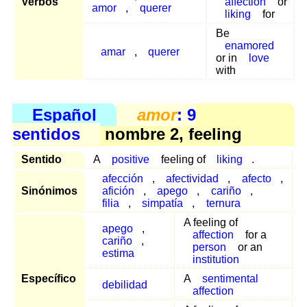
Verbos
affection
or
amor
,
querer
liking
for
Be
enamored
amar
,
querer
or in
love
with
Español
amor
: 9
sentidos
nombre 2, feeling
Sentido
A
positive
feeling of
liking
.
afección
,
afectividad
,
afecto
,
Sinónimos
afición
,
apego
,
cariño
,
filia
,
simpatía
,
ternura
A feeling of
apego
,
affection
for a
cariño
,
person
or an
estima
institution
Específico
A
sentimental
debilidad
affection