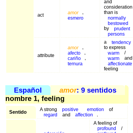
and
consideration
amor
,
than is
act
esmero
normally
bestowed
by
prudent
persons
a
tendency
amor
,
to express
afecto
,
warm
/
attribute
cariño
,
warm
and
ternura
affectionate
feeling
Español
amor
: 9 sentidos
nombre 1, feeling
A strong
positive
emotion
of
Sentido
regard
and
affection
.
A feeling of
profound
/