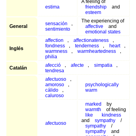
A feeling of
estima
friendship
and
esteem
The experiencing of
sensación
,
General
affective
and
sentimiento
emotional states
affection
,
affectionateness
,
fondness
,
tenderness
,
heart
,
Inglés
warmness
,
warmheartedness
,
philia
afecció
,
afecte
,
simpatia
,
Catalán
tendresa
afectuoso
,
amoroso
,
psychologically
cálido
,
warm
caluroso
marked
by
warmth
of feeling
like
kindness
and
sympathy
/
afectuoso
sympathy
/
sympathy
and