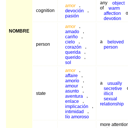
any
object
amor
,
of
warm
cognition
devoción
,
affection
o
pasión
devotion
amor
,
NOMBRE
amado
,
cariño
,
cielo
,
a
beloved
person
corazón
,
person
querida
,
querido
,
sol
amor
,
affaire
,
amorío
,
a
usually
amour
,
secretive
asunto
,
state
illicit
aventura
,
sexual
enlace
,
relationship
implicación
,
intimidad
,
lío amoroso
more attentio