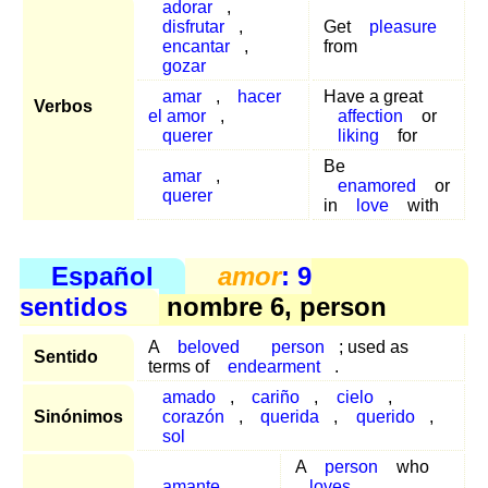
adorar
,
disfrutar
,
Get
pleasure
encantar
,
from
gozar
amar
,
hacer
Have a great
Verbos
el amor
,
affection
or
querer
liking
for
Be
amar
,
enamored
or
querer
in
love
with
Español
amor
: 9
sentidos
nombre 6, person
A
beloved
person
; used as
Sentido
terms of
endearment
.
amado
,
cariño
,
cielo
,
Sinónimos
corazón
,
querida
,
querido
,
sol
A
person
who
amante
,
loves