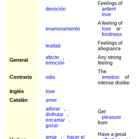
Feelings of
devoción
ardent
love
A feeling of
enamoramiento
love
or
fondness
Feelings of
lealtad
allegiance
afecto
,
Any strong
General
emoción
feeling
The
Contrario
odio
emotion
of
intense dislike
Inglés
love
Catalán
amor
adorar
,
Get
disfrutar
,
pleasure
encantar
,
from
gozar
Have a great
amar
,
hacer el