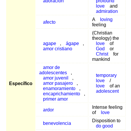
adoración
profound
love
and
admiration
A
loving
afecto
feeling
(Christian
theology) the
agape
,
ágape
,
love
of
amor cristiano
God
or
Christ
for
mankind
amor de
adolescentes
,
temporary
amor juvenil
,
love
/
amor pasajero
,
Específico
love
of an
enamoramiento
,
adolescent
encaprichamiento
,
primer amor
Intense feeling
ardor
of
love
Disposition to
benevolencia
do good