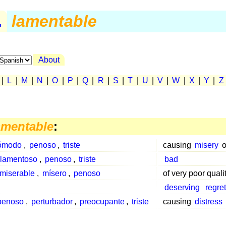
.
lamentable
About
|
L
|
M
|
N
|
O
|
P
|
Q
|
R
|
S
|
T
|
U
|
V
|
W
|
X
|
Y
|
Z
amentable
:
ómodo
,
penoso
,
triste
causing
misery
o
lamentoso
,
penoso
,
triste
bad
miserable
,
mísero
,
penoso
of very poor quali
deserving
regret
penoso
,
perturbador
,
preocupante
,
triste
causing
distress