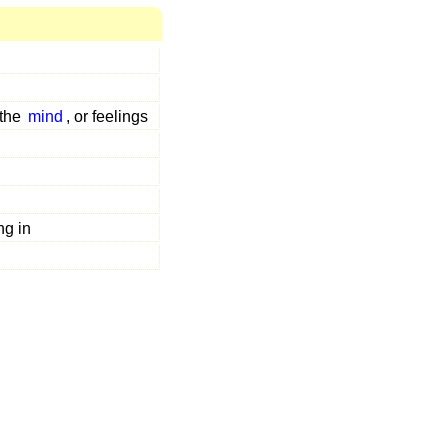
 the
mind
, or feelings
ng in