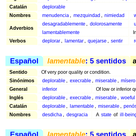
Catalán
deplorable
Nombres
menudencia
,
mezquindad
,
nimiedad
desagradablemente
,
dolorosamente
Adverbios
lamentablemente
I
Verbos
deplorar
,
lamentar
,
quejarse
,
sentir
Español
lamentable
: 5 sentidos
a
Sentido
Of very poor quality or condition.
Sinónimos
deplorable
,
execrable
,
miserable
,
mísero
General
inferior
Of low or inferior q
Inglés
deplorable
,
execrable
,
miserable
,
woeful
Catalán
deplorable
,
lamentable
,
miserable
,
penó
Nombres
desdicha
,
desgracia
A
state
of
ill-bein
Español
lamentable
: 5 sentidos
a