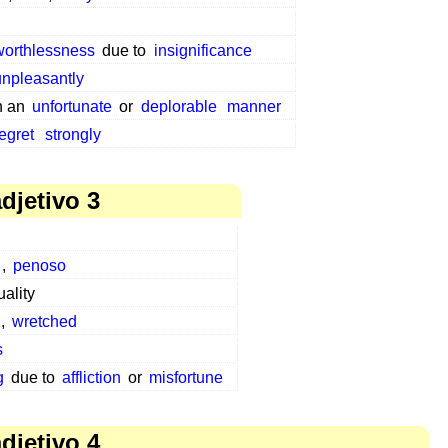
worthlessness
due to
insignificance
unpleasantly
n an
unfortunate
or
deplorable
manner
regret
strongly
djetivo 3
,
penoso
uality
,
wretched
s
g
due to
affliction
or
misfortune
djetivo 4