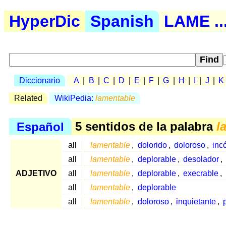
HyperDic
Spanish
LAME ..
Diccionario
A
|
B
|
C
|
D
|
E
|
F
|
G
|
H
|
I
|
J
|
K
Related
WikiPedia:
lamentable
Español
5 sentidos de la palabra
l
all
lamentable
,
dolorido
,
doloroso
,
inc
all
lamentable
,
deplorable
,
desolador
,
ADJETIVO
all
lamentable
,
deplorable
,
execrable
,
all
lamentable
,
deplorable
all
lamentable
,
doloroso
,
inquietante
,