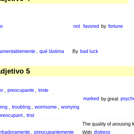
do
not
favored
by
fortune
lamentablemente
,
qué lástima
By
bad luck
djetivo 5
or
,
preocupante
,
triste
marked
by great
psycho
bing
,
troubling
,
worrisome
,
worrying
preocupant
,
trist
The quality of arousing 
urbadoramente
,
preocupantemente
With
distress