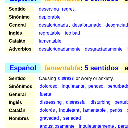
Sentido
deserving
regret
.
Sinónimo
deplorable
General
desafortunada
,
desafortunado
,
desgracia
Inglés
regrettable
,
too bad
Catalán
lamentable
Adverbios
desafortunadamente
,
desgraciadamente
,
Español
lamentable
: 5 sentidos
a
Sentido
Causing
distress
or worry or anxiety.
Sinónimos
doloroso
,
inquietante
,
penoso
,
perturbad
General
fuerte
Inglés
distressing
,
distressful
,
disturbing
,
pertur
Catalán
dolorós
,
inquietant
,
lamentable
,
penós
,
Nombres
gravedad
,
seriedad
angustiosamente
,
inquietantemente
,
pert