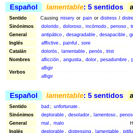
Español
lamentable
: 5 sentidos
a
Sentido
Causing
misery
or
pain
or
distress
/
distr
Sinónimos
dolorido
,
doloroso
,
incómodo
,
penoso
,
t
General
antipático
,
desagradable
,
desapacible
,
g
Inglés
afflictive
,
painful
,
sore
Catalán
dolorós
,
lamentable
,
penós
,
trist
Nombres
aflicción
,
angustia
,
dolor
,
pesadumbre
,
afligir
Verbos
afligir
Español
lamentable
: 5 sentidos
a
Sentido
bad
;
unfortunate
.
Sinónimos
deplorable
,
desolador
,
lamentoso
,
penos
General
mal
,
malo
H
Inglés
deplorable
,
distressing
,
lamentable
,
pitifu