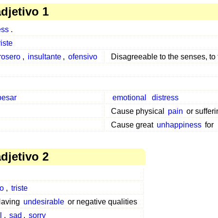
djetivo 1
ess
.
riste
rosero
,
insultante
,
ofensivo
Disagreeable to the senses, to
pesar
emotional
distress
Cause physical
pain
or sufferi
Cause great
unhappiness
for
djetivo 2
o
,
triste
aving
undesirable
or negative qualities
l
,
sad
,
sorry