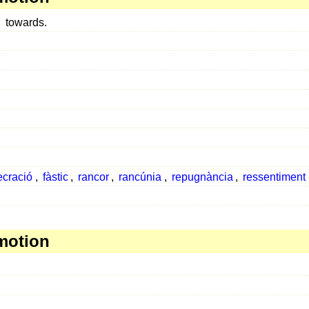
n
towards.
ecració
,
fàstic
,
rancor
,
rancúnia
,
repugnància
,
ressentiment
motion