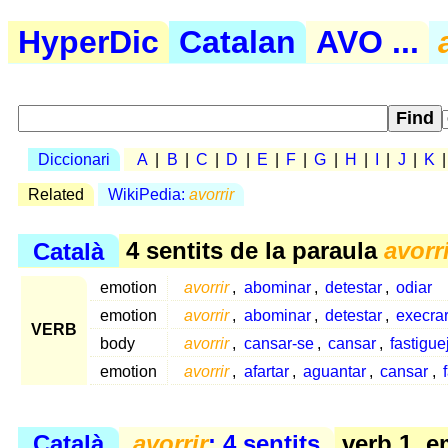
HyperDic
Catalan
AVO ...
Diccionari
A
|
B
|
C
|
D
|
E
|
F
|
G
|
H
|
I
|
J
|
K
Related
WikiPedia:
avorrir
Català
4 sentits de la paraula
avorri
emotion
avorrir
,
abominar
,
detestar
,
odiar
emotion
avorrir
,
abominar
,
detestar
,
execra
VERB
body
avorrir
,
cansar-se
,
cansar
,
fastigue
emotion
avorrir
,
afartar
,
aguantar
,
cansar
,
Català
avorrir
: 4 sentits
verb 1, e