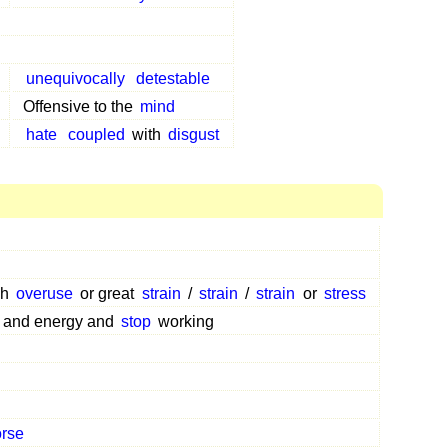
unequivocally
detestable
Offensive to the
mind
hate
coupled
with
disgust
gh
overuse
or great
strain
/
strain
/
strain
or
stress
and energy and
stop
working
rse