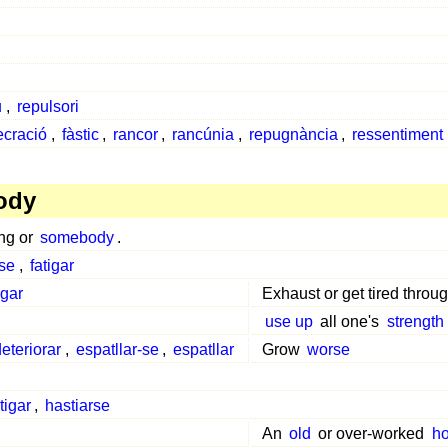
u
,
repulsori
ecració
,
fàstic
,
rancor
,
rancúnia
,
repugnància
,
ressentiment
ody
ng or
somebody
.
-se
,
fatigar
igar
Exhaust or get tired throu
use up
all one's
strength
deteriorar
,
espatllar-se
,
espatllar
Grow
worse
tigar
,
hastiarse
An
old
or over-worked
ho