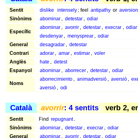
Sentit
dislike
intensely
; feel
antipathy
or
aversio
Sinònims
abominar
,
detestar
,
odiar
abominar
,
avorrir
,
detestar
,
execrar
,
odiar
Específic
desdenyar
,
menysprear
,
odiar
General
desagradar
,
detestar
Contrari
adorar
,
amar
,
estimar
,
voler
Anglès
hate
,
detest
Espanyol
abominar
,
aborrecer
,
detestar
,
odiar
aborrecimiento
,
animadversió
,
aversió
,
ex
Noms
aversió
,
odi
Català
avorrir
: 4 sentits
verb 2, e
Sentit
Find
repugnant
.
Sinònims
abominar
,
detestar
,
execrar
,
odiar
General
abominar
,
avorrir
,
detestar
,
odiar