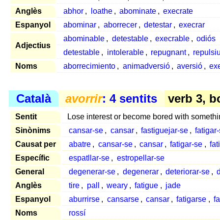
Anglès
abhor
,
loathe
,
abominate
,
execrate
Espanyol
abominar
,
aborrecer
,
detestar
,
execrar
abominable
,
detestable
,
execrable
,
odiós
Adjectius
detestable
,
intolerable
,
repugnant
,
repulsi
Noms
aborrecimiento
,
animadversió
,
aversió
,
ex
Català
avorrir
: 4 sentits
verb 3, b
Sentit
Lose interest or become bored with somethi
Sinònims
cansar-se
,
cansar
,
fastiguejar-se
,
fatigar
Causat per
abatre
,
cansar-se
,
cansar
,
fatigar-se
,
fat
Específic
espatllar-se
,
estropellar-se
General
degenerar-se
,
degenerar
,
deteriorar-se
,
Anglès
tire
,
pall
,
weary
,
fatigue
,
jade
Espanyol
aburrirse
,
cansarse
,
cansar
,
fatigarse
,
fa
Noms
rossí