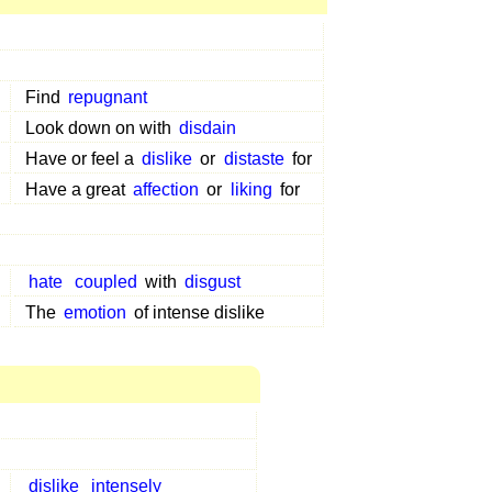
Find
repugnant
Look down on with
disdain
Have or feel a
dislike
or
distaste
for
Have a great
affection
or
liking
for
hate
coupled
with
disgust
The
emotion
of intense dislike
dislike
intensely