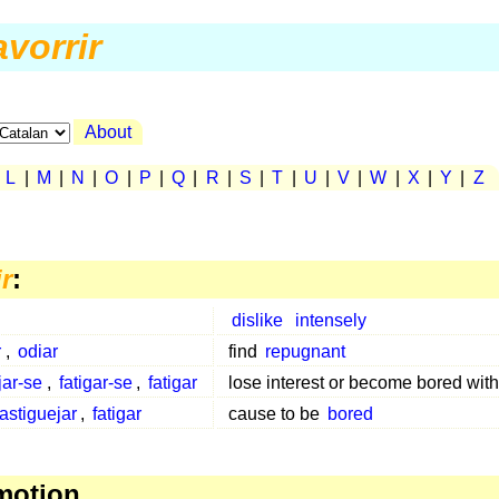
avorrir
About
|
L
|
M
|
N
|
O
|
P
|
Q
|
R
|
S
|
T
|
U
|
V
|
W
|
X
|
Y
|
Z
r
:
dislike
intensely
r
,
odiar
find
repugnant
jar-se
,
fatigar-se
,
fatigar
lose interest or become bored wit
fastiguejar
,
fatigar
cause to be
bored
motion