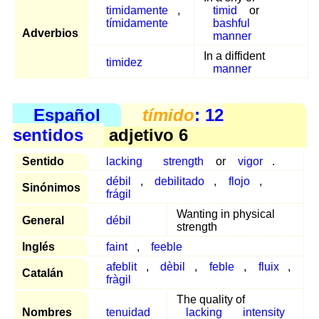
timidamente
,
timid
or
tímidamente
bashful
Adverbios
manner
In a diffident
timidez
manner
Español
tímido
: 12
sentidos
adjetivo 6
Sentido
lacking
strength
or
vigor
.
débil
,
debilitado
,
flojo
,
Sinónimos
frágil
Wanting in physical
General
débil
strength
Inglés
faint
,
feeble
afeblit
,
dèbil
,
feble
,
fluix
,
Catalán
fràgil
The quality of
Nombres
tenuidad
lacking
intensity