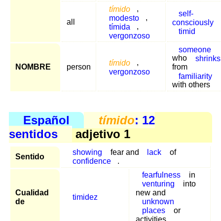
tímido
,
self-
modesto
,
all
consciously
tímida
,
timid
vergonzoso
someone
who
shrinks
tímido
,
NOMBRE
person
from
vergonzoso
familiarity
with others
Español
tímido
: 12
sentidos
adjetivo 1
showing
fear and
lack
of
Sentido
confidence
.
fearfulness
in
venturing
into
Cualidad
new and
timidez
de
unknown
places
or
activities