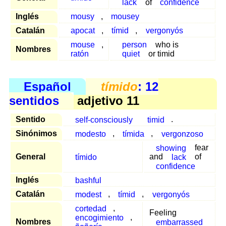
lack
of
confidence
Inglés
mousy
,
mousey
Catalán
apocat
,
tímid
,
vergonyós
mouse
,
person
who is
Nombres
ratón
quiet
or timid
Español
tímido
: 12
sentidos
adjetivo 11
Sentido
self-consciously
timid
.
Sinónimos
modesto
,
tímida
,
vergonzoso
showing
fear
General
tímido
and
lack
of
confidence
Inglés
bashful
Catalán
modest
,
tímid
,
vergonyós
cortedad
,
Feeling
encogimiento
,
Nombres
embarrassed