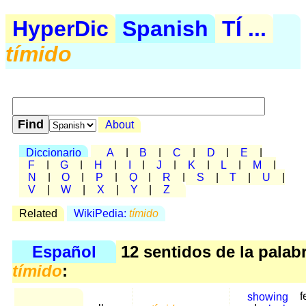
HyperDic
Spanish
TÍ ...
tímido
About
Diccionario
A
|
B
|
C
|
D
|
E
|
F
|
G
|
H
|
I
|
J
|
K
|
L
|
M
|
N
|
O
|
P
|
Q
|
R
|
S
|
T
|
U
|
V
|
W
|
X
|
Y
|
Z
Related
WikiPedia:
tímido
Español
12 sentidos de la palab
tímido
:
showing
f