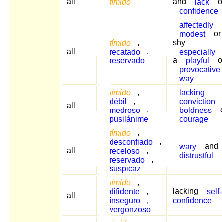
all
tímido
and
lack
o
confidence
affectedly
modest
or
tímido
,
shy
all
recatado
,
especially
reservado
a
playful
o
provocative
way
tímido
,
lacking
débil
,
conviction
all
medroso
,
boldness
pusilánime
courage
tímido
,
desconfiado
,
wary
and
all
receloso
,
distrustful
reservado
,
suspicaz
tímido
,
difidente
,
lacking
self-
all
inseguro
,
confidence
vergonzoso