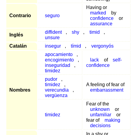
Having or
marked
by
Contrario
seguro
confidence
or
assurance
diffident
,
shy
,
timid
,
Inglés
unsure
Catalán
insegur
,
tímid
,
vergonyós
apocamiento
,
encogimiento
,
lack
of
self-
inseguridad
,
confidence
timidez
pudor
,
timidez
,
A feeling of fear of
Nombres
verecundia
,
embarrassment
vergüenza
Fear of the
unknown
or
timidez
unfamiliar
or
fear of
making
decisions
In a shy or