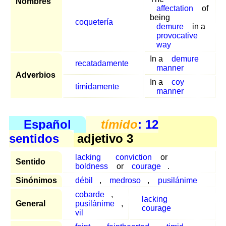
Nombres
affectation
of
being
coquetería
demure
in a
provocative
way
In a
demure
recatadamente
manner
Adverbios
In a
coy
tímidamente
manner
Español
tímido
: 12
sentidos
adjetivo 3
lacking
conviction
or
Sentido
boldness
or
courage
.
Sinónimos
débil
,
medroso
,
pusilánime
cobarde
,
lacking
General
pusilánime
,
courage
vil