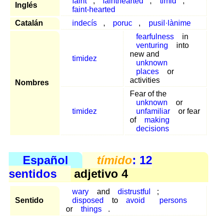
faint
,
fainthearted
,
timid
,
Inglés
faint-hearted
Catalán
indecís
,
poruc
,
pusil·lànime
fearfulness
in
venturing
into
new and
timidez
unknown
places
or
activities
Nombres
Fear of the
unknown
or
timidez
unfamiliar
or fear
of
making
decisions
Español
tímido
: 12
sentidos
adjetivo 4
wary
and
distrustful
;
Sentido
disposed
to
avoid
persons
or
things
.