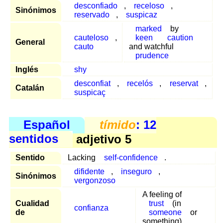
desconfiado
,
receloso
,
Sinónimos
reservado
,
suspicaz
marked
by
cauteloso
,
keen
caution
General
cauto
and watchful
prudence
Inglés
shy
desconfiat
,
recelós
,
reservat
,
Catalán
suspicaç
Español
tímido
: 12
sentidos
adjetivo 5
Sentido
Lacking
self-confidence
.
difidente
,
inseguro
,
Sinónimos
vergonzoso
A feeling of
Cualidad
trust
(in
confianza
de
someone
or
something)