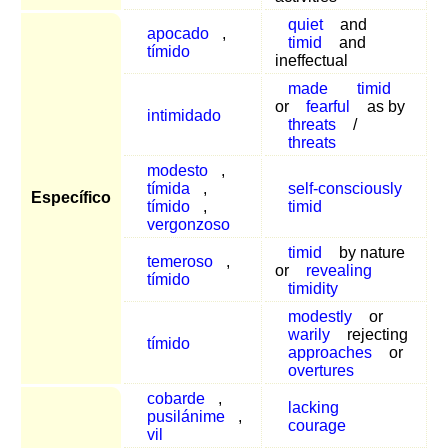
quiet
and
apocado
,
timid
and
tímido
ineffectual
made
timid
or
fearful
as by
intimidado
threats
/
threats
modesto
,
tímida
,
self-consciously
Específico
tímido
,
timid
vergonzoso
timid
by nature
temeroso
,
or
revealing
tímido
timidity
modestly
or
warily
rejecting
tímido
approaches
or
overtures
cobarde
,
lacking
pusilánime
,
courage
vil