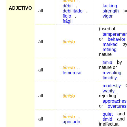
tímido
,
débil
,
lacking
ADJETIVO
all
debilitado
,
strength
o
flojo
,
vigor
frágil
(used of
temperamen
or
behavior
all
tímido
marked
by
retiring
nature
timid
by
tímido
,
nature or
all
temeroso
revealing
timidity
modestly
o
warily
all
tímido
rejecting
approaches
or
overtures
quiet
and
tímido
,
all
timid
and
apocado
ineffectual