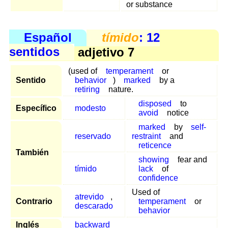
or substance
Español
tímido
: 12
sentidos
adjetivo 7
(used of
temperament
or
Sentido
behavior
)
marked
by a
retiring
nature.
disposed
to
Específico
modesto
avoid
notice
marked
by
self-
reservado
restraint
and
reticence
También
showing
fear and
tímido
lack
of
confidence
Used of
atrevido
,
Contrario
temperament
or
descarado
behavior
Inglés
backward