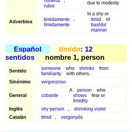
ñoñería
,
due to modesty
rubor
In a shy or
timidamente
,
timid
or
Adverbios
tímidamente
bashful
manner
Español
tímido
: 12
sentidos
nombre 1, person
someone
who
shrinks
from
Sentido
familiarity
with others.
Sinónimo
vergonzoso
A
person
who
General
cobarde
shows
fear or
timidity
Inglés
shy person
,
shrinking violet
Catalán
tímid
,
vergonyós