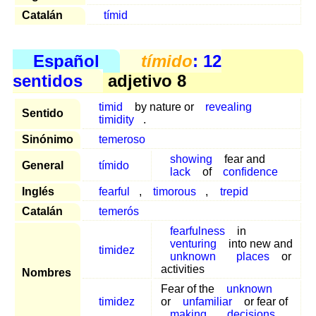
Catalán
tímid
Español
tímido
: 12
sentidos
adjetivo 8
timid
by nature or
revealing
Sentido
timidity
.
Sinónimo
temeroso
showing
fear and
General
tímido
lack
of
confidence
Inglés
fearful
,
timorous
,
trepid
Catalán
temerós
fearfulness
in
venturing
into new and
timidez
unknown
places
or
activities
Nombres
Fear of the
unknown
timidez
or
unfamiliar
or fear of
making
decisions