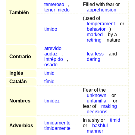
temeroso
,
Filled with fear or
tener miedo
apprehension
También
(used of
temperament
or
tímido
behavior
)
marked
by a
retiring
nature
atrevido
,
audaz
,
fearless
and
Contrario
intrépido
,
daring
osado
Inglés
timid
Catalán
tímid
Fear of the
unknown
or
Nombres
timidez
unfamiliar
or
fear of
making
decisions
In a shy or
timid
timidamente
,
Adverbios
or
bashful
tímidamente
manner