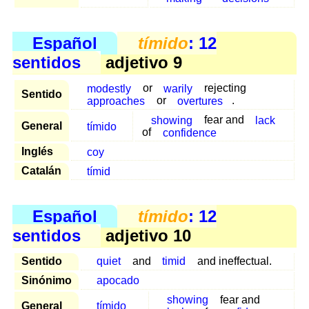
Español
tímido
: 12
sentidos
adjetivo 9
modestly
or
warily
rejecting
Sentido
approaches
or
overtures
.
showing
fear and
lack
General
tímido
of
confidence
Inglés
coy
Catalán
tímid
Español
tímido
: 12
sentidos
adjetivo 10
Sentido
quiet
and
timid
and ineffectual.
Sinónimo
apocado
showing
fear and
General
tímido