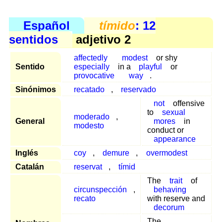
Español
tímido
: 12
sentidos
adjetivo 2
affectedly
modest
or shy
Sentido
especially
in a
playful
or
provocative
way
.
Sinónimos
recatado
,
reservado
not
offensive
to
sexual
moderado
,
General
mores
in
modesto
conduct or
appearance
Inglés
coy
,
demure
,
overmodest
Catalán
reservat
,
tímid
The
trait
of
circunspección
,
behaving
recato
with reserve and
decorum
The