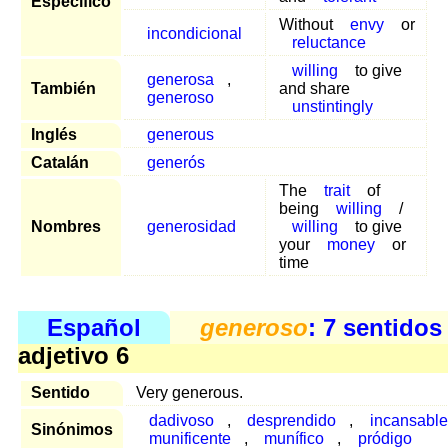
Específico
Without
envy
or
incondicional
reluctance
willing
to give
generosa
,
También
and share
generoso
unstintingly
Inglés
generous
Catalán
generós
The
trait
of
being
willing
/
Nombres
generosidad
willing
to give
your
money
or
time
Español
generoso
: 7 sentidos
adjetivo 6
Sentido
Very generous.
dadivoso
,
desprendido
,
incansable
Sinónimos
munificente
,
munífico
,
pródigo