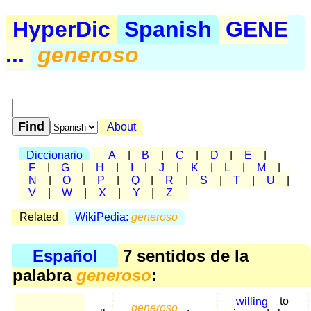
HyperDic
Spanish
GENE
...
generoso
About
Diccionario
A
|
B
|
C
|
D
|
E
|
F
|
G
|
H
|
I
|
J
|
K
|
L
|
M
|
N
|
O
|
P
|
Q
|
R
|
S
|
T
|
U
|
V
|
W
|
X
|
Y
|
Z
Related
WikiPedia:
generoso
Español
7 sentidos de la
palabra
generoso
:
willing
to
generoso
,