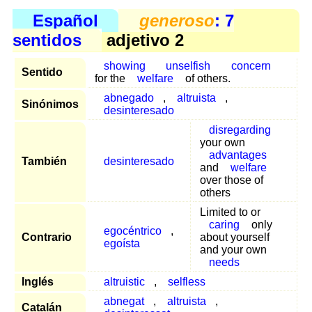
Español
generoso
: 7
sentidos
adjetivo 2
showing
unselfish
concern
Sentido
for the
welfare
of others.
abnegado
,
altruista
,
Sinónimos
desinteresado
disregarding
your own
advantages
También
desinteresado
and
welfare
over those of
others
Limited to or
caring
only
egocéntrico
,
Contrario
about yourself
egoísta
and your own
needs
Inglés
altruistic
,
selfless
abnegat
,
altruista
,
Catalán