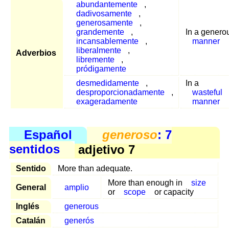
abundantemente
,
dadivosamente
,
generosamente
,
grandemente
,
In a genero
incansablemente
,
manner
liberalmente
,
Adverbios
libremente
,
pródigamente
desmedidamente
,
In a
desproporcionadamente
,
wasteful
exageradamente
manner
Español
generoso
: 7
sentidos
adjetivo 7
Sentido
More than adequate.
More than enough in
size
General
amplio
or
scope
or capacity
Inglés
generous
Catalán
generós