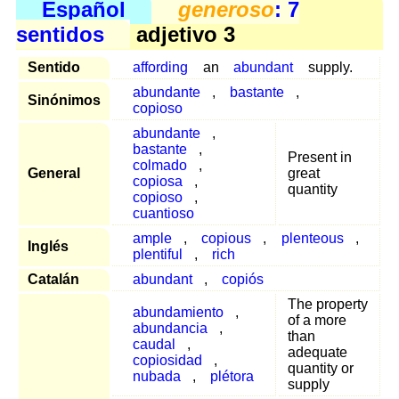
Español
generoso
: 7
sentidos
adjetivo 3
Sentido
affording
an
abundant
supply.
abundante
,
bastante
,
Sinónimos
copioso
abundante
,
bastante
,
Present in
colmado
,
General
great
copiosa
,
quantity
copioso
,
cuantioso
ample
,
copious
,
plenteous
,
Inglés
plentiful
,
rich
Catalán
abundant
,
copiós
The property
abundamiento
,
of a more
abundancia
,
than
caudal
,
adequate
copiosidad
,
quantity or
nubada
,
plétora
supply