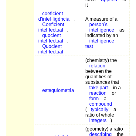
it
coeficient
d'intel·ligència
,
A measure of a
Coeficient
person's
intel·lectual
,
intelligence
as
quocient
indicated by an
intel·lectual
,
intelligence
Quocient
test
intel·lectual
(chemistry) the
relation
between the
quantities of
substances that
take part
in a
estequiometria
reaction
or
form
a
compound
(
typically
a
ratio of whole
integers
)
(geometry) a ratio
describing
the