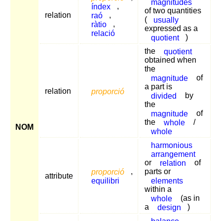
magnitudes
índex
,
of two quantities
relation
raó
,
(
usually
ràtio
,
expressed as a
relació
quotient
)
the
quotient
obtained when
the
magnitude
of
a part is
relation
proporció
divided
by
the
magnitude
of
the
whole
/
NOM
whole
harmonious
arrangement
or
relation
of
proporció
,
parts or
attribute
equilibri
elements
within a
whole
(as in
a
design
)
balance