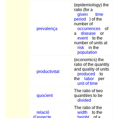
(epidemiology) the
ratio (for a
given
time
period
) of the
number of
prevalença
occurrences
of
a
disease
or
event
to the
number of units at
risk
in the
population
(economics) the
ratio of the quantity
and quality of units
productivitat
produced
to
the
labor
per
unit of time
The ratio of two
quocient
quantities to be
divided
The ratio of the
relació
width
to the
d'aspecte
height
of a