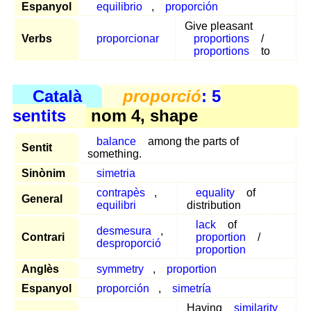
Espanyol
equilibrio
,
proporción
Give pleasant
Verbs
proporcionar
proportions
/
proportions
to
Català
proporció
: 5
sentits
nom 4, shape
balance
among the parts of
Sentit
something.
Sinònim
simetria
contrapès
,
equality
of
General
equilibri
distribution
lack
of
desmesura
,
Contrari
proportion
/
desproporció
proportion
Anglès
symmetry
,
proportion
Espanyol
proporción
,
simetría
Having
similarity