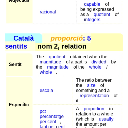
Adjectius
capable
of
being expressed
racional
as a
quotient
of
integers
Català
proporció
: 5
sentits
nom 2, relation
The
quotient
obtained when the
magnitude
of a part is
divided
by
Sentit
the
magnitude
of the
whole
/
whole
.
The ratio between
the
size
of
escala
something and a
representation
of
it
Específic
A
proportion
in
pct
,
relation to a whole
percentatge
,
(which is
usually
per cent
,
the amount per
tant per cent