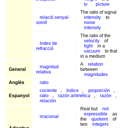
tv
picture
The ratio of signal
relació senyal-
intensity
to
soroll
noise
intensity
The ratio of the
velocity
of
índex de
light
in a
refracció
vacuum
to that
in a medium
A
relation
magnitud
General
between
relativa
magnitudes
Anglès
ratio
cociente
,
índice
,
proporción
,
Espanyol
ratio
,
razón aritmética
,
razón
,
relación
Real but
not
expressible
as
irracional
the
quotient
of
two
integers