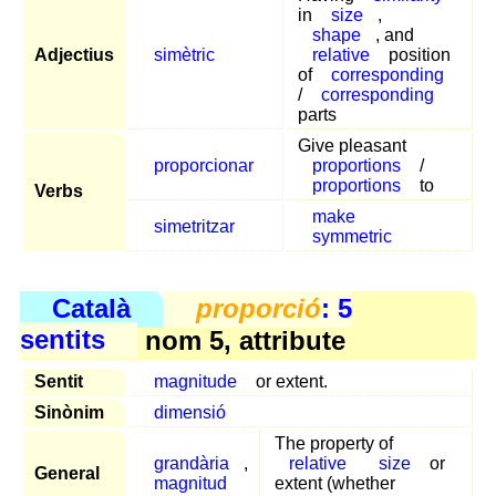
in
size
,
shape
, and
Adjectius
simètric
relative
position
of
corresponding
/
corresponding
parts
Give pleasant
proporcionar
proportions
/
proportions
to
Verbs
make
simetritzar
symmetric
Català
proporció
: 5
sentits
nom 5, attribute
Sentit
magnitude
or extent.
Sinònim
dimensió
The property of
grandària
,
relative
size
or
General
magnitud
extent (whether