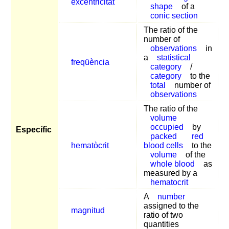
excentricitat
shape
of a
conic section
The ratio of the
number of
observations
in
a
statistical
freqüència
category
/
category
to the
total
number of
observations
The ratio of the
volume
occupied
by
Específic
packed
red
hematòcrit
blood cells
to the
volume
of the
whole blood
as
measured by a
hematocrit
A
number
assigned to the
magnitud
ratio of two
quantities