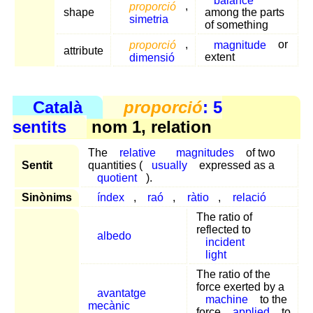
proporció
,
shape
among the parts
simetria
of something
proporció
,
magnitude
or
attribute
dimensió
extent
Català
proporció
: 5
sentits
nom 1, relation
The
relative
magnitudes
of two
Sentit
quantities (
usually
expressed as a
quotient
).
Sinònims
índex
,
raó
,
ràtio
,
relació
The ratio of
reflected to
albedo
incident
light
The ratio of the
force exerted by a
avantatge
machine
to the
mecànic
force
applied
to