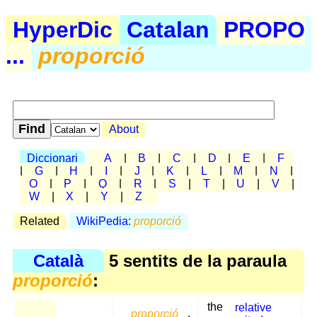
HyperDic
Catalan
PROPO
...
proporció
About
Diccionari
A
|
B
|
C
|
D
|
E
|
F
|
G
|
H
|
I
|
J
|
K
|
L
|
M
|
N
|
O
|
P
|
Q
|
R
|
S
|
T
|
U
|
V
|
W
|
X
|
Y
|
Z
Related
WikiPedia:
proporció
Català
5 sentits de la paraula
proporció
:
the
relative
proporció
,