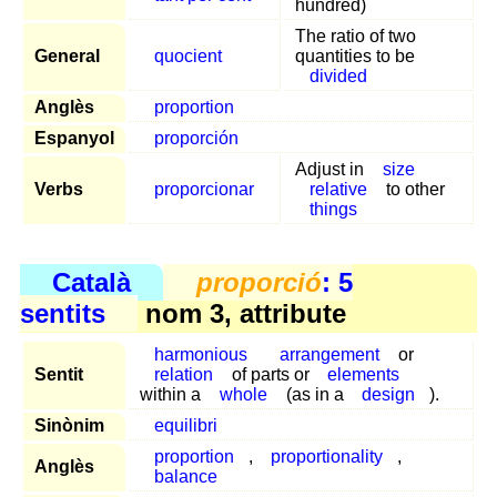
hundred)
The ratio of two
General
quocient
quantities to be
divided
Anglès
proportion
Espanyol
proporción
Adjust in
size
Verbs
proporcionar
relative
to other
things
Català
proporció
: 5
sentits
nom 3, attribute
harmonious
arrangement
or
Sentit
relation
of parts or
elements
within a
whole
(as in a
design
).
Sinònim
equilibri
proportion
,
proportionality
,
Anglès
balance