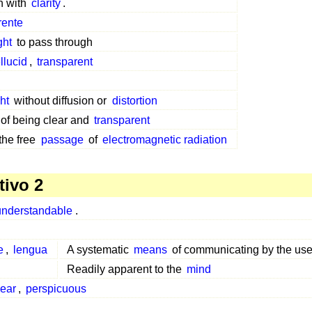
h with
clarity
.
rente
ght
to pass through
llucid
,
transparent
ght
without diffusion or
distortion
 of being clear and
transparent
the free
passage
of
electromagnetic radiation
tivo 2
understandable
.
e
,
lengua
A systematic
means
of communicating by the use
Readily apparent to the
mind
lear
,
perspicuous