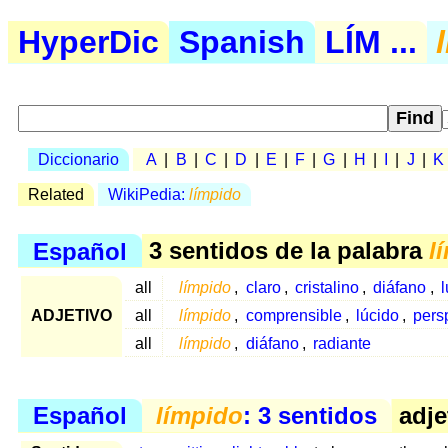
HyperDic
Spanish
LÍM ...
Diccionario
A
|
B
|
C
|
D
|
E
|
F
|
G
|
H
|
I
|
J
|
K
Related
WikiPedia:
límpido
Español
3 sentidos de la palabra
l
all
límpido
,
claro
,
cristalino
,
diáfano
,
l
ADJETIVO
all
límpido
,
comprensible
,
lúcido
,
pers
all
límpido
,
diáfano
,
radiante
Español
límpido
: 3 sentidos
adje