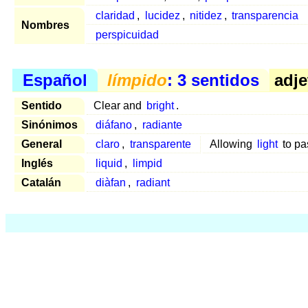
claridad
,
lucidez
,
nitidez
,
transparencia
Nombres
perspicuidad
Español
límpido
: 3 sentidos
adje
Sentido
Clear and
bright
.
Sinónimos
diáfano
,
radiante
General
claro
,
transparente
Allowing
light
to pa
Inglés
liquid
,
limpid
Catalán
diàfan
,
radiant