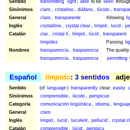
Sentido
transmitting
light
;
able
to be
seen
throug
Sinónimos
claro
,
cristalino
,
diáfano
,
lúcido
,
transpa
General
claro
,
transparente
Allowing
li
Inglés
crystalline
,
crystal clear
,
limpid
,
lucid
,
pe
Catalán
clar
,
cristal·lí
,
límpid
,
lúcid
,
transparent
limpidez
Passing
li
Nombres
transparencia
,
trasparencia
The quality
transparencia
,
trasparencia
permitting
Español
límpido
: 3 sentidos
adje
Sentido
(of
language
)
transparently
clear;
easily
Sinónimos
comprensible
,
lúcido
,
perspicuo
Categoría
comunicación lingüística
,
idioma
,
lenguaj
General
claro
Inglés
limpid
,
lucid
,
luculent
,
pellucid
,
crystal c
Catalán
comprensible
,
lúcid
,
perspicu