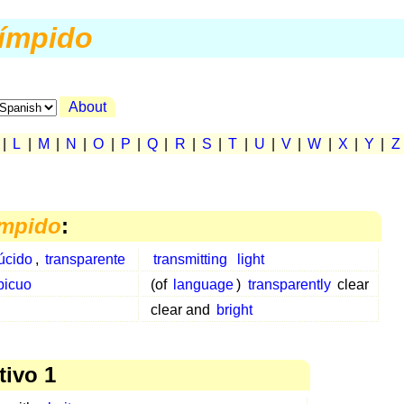
límpido
About
|
L
|
M
|
N
|
O
|
P
|
Q
|
R
|
S
|
T
|
U
|
V
|
W
|
X
|
Y
|
Z
ímpido
:
úcido
,
transparente
transmitting
light
picuo
(of
language
)
transparently
clear
clear and
bright
tivo 1