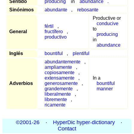
Sentido
producing
in
abundance
.
Sinónimos
abundante
,
rebosante
Productive or
conducive
fértil
,
to
General
fructífero
,
producing
productivo
in
abundance
Inglés
bountiful
,
plentiful
abundantemente
,
ampliamente
,
copiosamente
,
extensamente
,
In a
Adverbios
generosamente
,
bountiful
grandemente
,
manner
liberalmente
,
libremente
,
ricamente
©2001-26
·
HyperDic hyper-dictionary
·
Contact