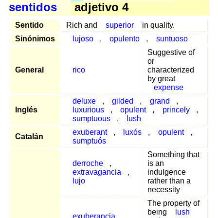
sentidos
adjetivo 4
Sentido
Rich and
superior
in quality.
Sinónimos
lujoso
,
opulento
,
suntuoso
Suggestive of
or
General
rico
characterized
by great
expense
deluxe
,
gilded
,
grand
,
Inglés
luxurious
,
opulent
,
princely
,
sumptuous
,
lush
exuberant
,
luxós
,
opulent
,
Catalán
sumptuós
Something that
derroche
,
is an
extravagancia
,
indulgence
lujo
rather than a
necessity
The property of
being
lush
exuberancia
,