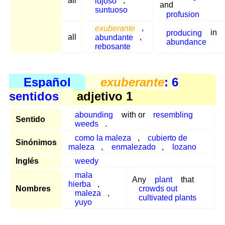
all
lujoso
,
and
suntuoso
profusion
exuberante
,
producing
in
all
abundante
,
abundance
rebosante
Español
exuberante
: 6
sentidos
adjetivo 1
abounding
with or
resembling
Sentido
weeds
.
como la maleza
,
cubierto de
Sinónimos
maleza
,
enmalezado
,
lozano
Inglés
weedy
mala
Any
plant
that
hierba
,
Nombres
crowds out
maleza
,
cultivated plants
yuyo