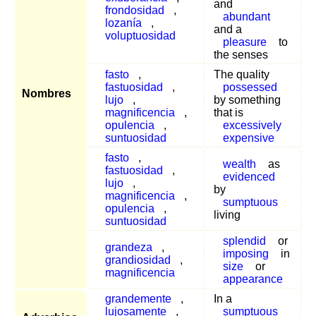
and
frondosidad
,
abundant
lozanía
,
and a
voluptuosidad
pleasure
to
the senses
fasto
,
The quality
fastuosidad
,
possessed
Nombres
lujo
,
by something
magnificencia
,
that is
opulencia
,
excessively
suntuosidad
expensive
fasto
,
wealth
as
fastuosidad
,
evidenced
lujo
,
by
magnificencia
,
sumptuous
opulencia
,
living
suntuosidad
splendid
or
grandeza
,
imposing
in
grandiosidad
,
size
or
magnificencia
appearance
grandemente
,
In a
lujosamente
,
sumptuous