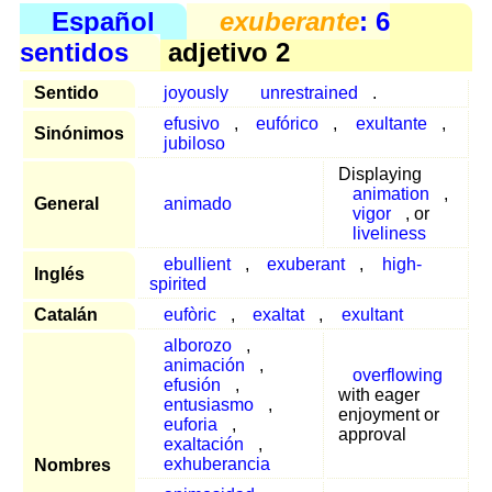
Español
exuberante
: 6
sentidos
adjetivo 2
Sentido
joyously
unrestrained
.
efusivo
,
eufórico
,
exultante
,
Sinónimos
jubiloso
Displaying
animation
,
General
animado
vigor
, or
liveliness
ebullient
,
exuberant
,
high-
Inglés
spirited
Catalán
eufòric
,
exaltat
,
exultant
alborozo
,
animación
,
overflowing
efusión
,
with eager
entusiasmo
,
enjoyment or
euforia
,
approval
exaltación
,
exhuberancia
Nombres