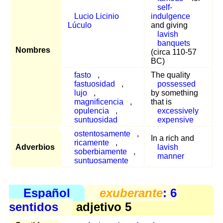
self-
Lucio Licinio
indulgence
Lúculo
and giving
lavish
banquets
Nombres
(circa 110-57
BC)
fasto
,
The quality
fastuosidad
,
possessed
lujo
,
by something
magnificencia
,
that is
opulencia
,
excessively
suntuosidad
expensive
ostentosamente
,
In a rich and
ricamente
,
Adverbios
lavish
soberbiamente
,
manner
suntuosamente
Español
exuberante
: 6
sentidos
adjetivo 5