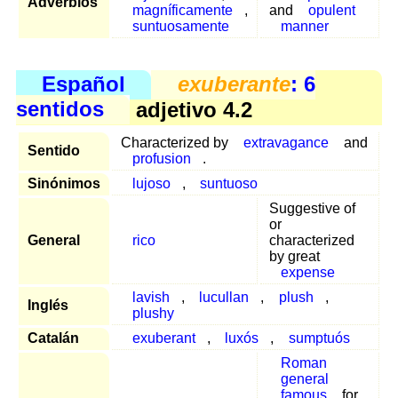
Adverbios
magníficamente
,
and
opulent
suntuosamente
manner
Español
exuberante
: 6
sentidos
adjetivo 4.2
Characterized by
extravagance
and
Sentido
profusion
.
Sinónimos
lujoso
,
suntuoso
Suggestive of
or
General
rico
characterized
by great
expense
lavish
,
lucullan
,
plush
,
Inglés
plushy
Catalán
exuberant
,
luxós
,
sumptuós
Roman
general
famous
for