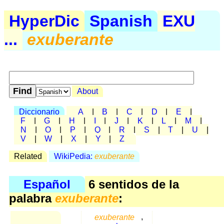
HyperDic
Spanish
EXU
...
exuberante
About
Diccionario
A
|
B
|
C
|
D
|
E
|
F
|
G
|
H
|
I
|
J
|
K
|
L
|
M
|
N
|
O
|
P
|
Q
|
R
|
S
|
T
|
U
|
V
|
W
|
X
|
Y
|
Z
Related
WikiPedia:
exuberante
Español
6 sentidos de la
palabra
exuberante
:
exuberante
,