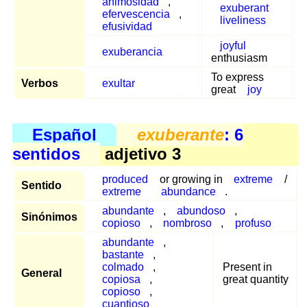
animosidad
,
exuberant
efervescencia
,
liveliness
efusividad
joyful
exuberancia
enthusiasm
To express
Verbos
exultar
great
joy
Español
exuberante
: 6
sentidos
adjetivo 3
produced
or growing in
extreme
/
Sentido
extreme
abundance
.
abundante
,
abundoso
,
Sinónimos
copioso
,
nombroso
,
profuso
abundante
,
bastante
,
colmado
,
Present in
General
copiosa
,
great quantity
copioso
,
cuantioso