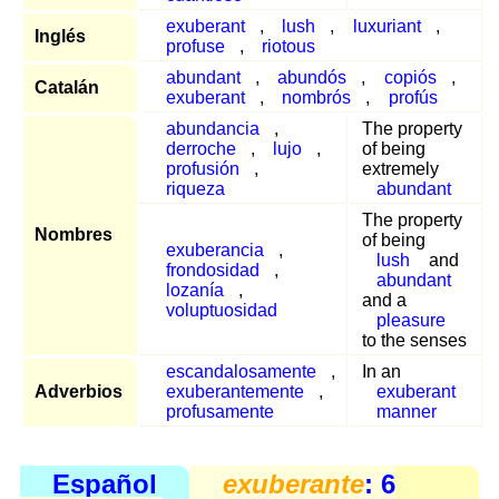
exuberant
,
lush
,
luxuriant
,
Inglés
profuse
,
riotous
abundant
,
abundós
,
copiós
,
Catalán
exuberant
,
nombrós
,
profús
abundancia
,
The property
derroche
,
lujo
,
of being
profusión
,
extremely
riqueza
abundant
The property
Nombres
of being
exuberancia
,
lush
and
frondosidad
,
abundant
lozanía
,
and a
voluptuosidad
pleasure
to the senses
escandalosamente
,
In an
Adverbios
exuberantemente
,
exuberant
profusamente
manner
Español
exuberante
: 6