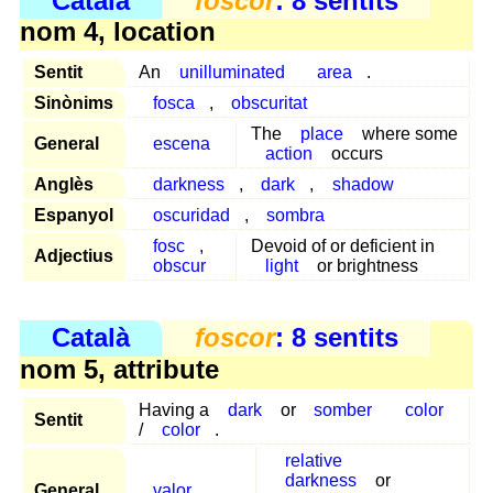
Català
foscor
: 8 sentits
nom 4, location
Sentit
An
unilluminated
area
.
Sinònims
fosca
,
obscuritat
The
place
where some
General
escena
action
occurs
Anglès
darkness
,
dark
,
shadow
Espanyol
oscuridad
,
sombra
fosc
,
Devoid of or deficient in
Adjectius
obscur
light
or brightness
Català
foscor
: 8 sentits
nom 5, attribute
Having a
dark
or
somber
color
Sentit
/
color
.
relative
darkness
or
General
valor