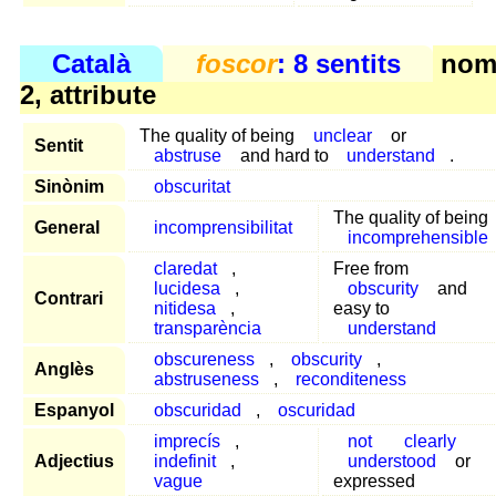
Català
foscor
: 8 sentits
no
2, attribute
The quality of being
unclear
or
Sentit
abstruse
and hard to
understand
.
Sinònim
obscuritat
The quality of being
General
incomprensibilitat
incomprehensible
claredat
,
Free from
lucidesa
,
obscurity
and
Contrari
nitidesa
,
easy to
transparència
understand
obscureness
,
obscurity
,
Anglès
abstruseness
,
reconditeness
Espanyol
obscuridad
,
oscuridad
imprecís
,
not
clearly
Adjectius
indefinit
,
understood
or
vague
expressed