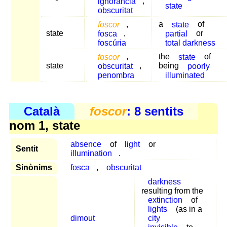
ignorància
,
state
obscuritat
foscor
,
a
state
of
state
fosca
,
partial
or
foscúria
total darkness
foscor
,
the
state
of
state
obscuritat
,
being
poorly
penombra
illuminated
Català
foscor
: 8 sentits
nom 1, state
absence
of
light
or
Sentit
illumination
.
Sinònims
fosca
,
obscuritat
darkness
resulting from the
extinction
of
lights
(as in a
dimout
city