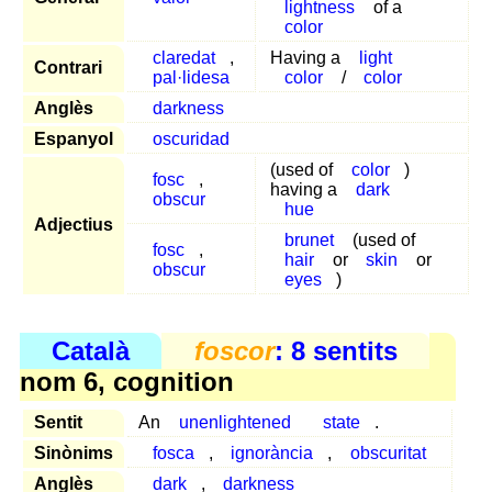
lightness
of a
color
claredat
,
Having a
light
Contrari
pal·lidesa
color
/
color
Anglès
darkness
Espanyol
oscuridad
(used of
color
)
fosc
,
having a
dark
obscur
hue
Adjectius
brunet
(used of
fosc
,
hair
or
skin
or
obscur
eyes
)
Català
foscor
: 8 sentits
nom 6, cognition
Sentit
An
unenlightened
state
.
Sinònims
fosca
,
ignorància
,
obscuritat
Anglès
dark
,
darkness