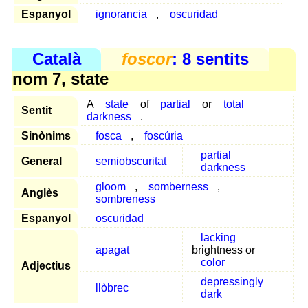
Espanyol
ignorancia
,
oscuridad
Català
foscor
: 8 sentits
nom 7, state
A
state
of
partial
or
total
Sentit
darkness
.
Sinònims
fosca
,
foscúria
partial
General
semiobscuritat
darkness
gloom
,
somberness
,
Anglès
sombreness
Espanyol
oscuridad
lacking
apagat
brightness or
color
Adjectius
depressingly
llòbrec
dark