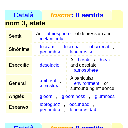
Català
foscor
: 8 sentits
nom 3, state
An
atmosphere
of depression and
Sentit
melancholy
.
foscam
,
foscúria
,
obscuritat
,
Sinònims
penumbra
,
tenebrositat
A
bleak
/
bleak
Específic
desolació
and desolate
atmosphere
A particular
ambient
,
General
environment
or
atmosfera
surrounding influence
Anglès
gloom
,
gloominess
,
glumness
lobreguez
,
oscuridad
,
Espanyol
penumbra
,
tenebrosidad