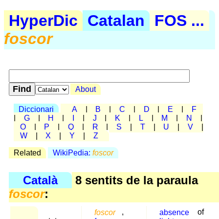
HyperDic
Catalan
FOS ...
foscor
About
Diccionari
A
|
B
|
C
|
D
|
E
|
F
|
G
|
H
|
I
|
J
|
K
|
L
|
M
|
N
|
O
|
P
|
Q
|
R
|
S
|
T
|
U
|
V
|
W
|
X
|
Y
|
Z
Related
WikiPedia:
foscor
Català
8 sentits de la paraula
foscor
:
foscor
,
absence
of