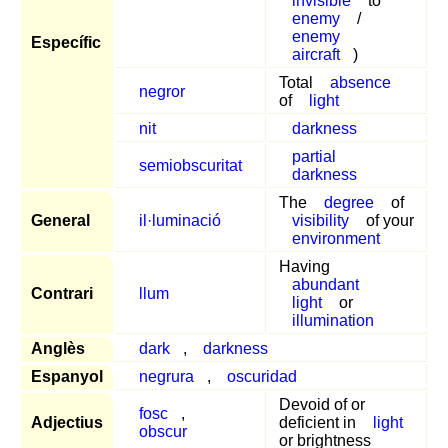
invisible
to
enemy
/
enemy
Específic
aircraft
)
Total
absence
negror
of
light
nit
darkness
partial
semiobscuritat
darkness
The
degree
of
General
il·luminació
visibility
of your
environment
Having
abundant
Contrari
llum
light
or
illumination
Anglès
dark
,
darkness
Espanyol
negrura
,
oscuridad
Devoid of or
fosc
,
Adjectius
deficient in
light
obscur
or brightness