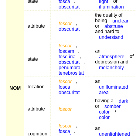
state
fosca
,
light
or
obscuritat
illumination
the quality of
being
unclear
foscor
,
attribute
or
abstruse
obscuritat
and hard to
understand
foscor
,
foscam
,
an
foscúria
,
atmosphere
of
state
obscuritat
,
depression and
penumbra
,
melancholy
tenebrositat
foscor
,
an
location
fosca
,
unilluminated
NOM
obscuritat
area
having a
dark
or
somber
attribute
foscor
color
/
color
foscor
,
an
fosca
,
cognition
unenlightened