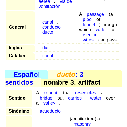
aérea
,
vía de
ventilación
A
passage
(a
pipe
or
canal
,
tunnel
) through
General
conducto
,
which
water
or
ducto
electric
wires
can pass
Inglés
duct
Catalán
canal
Español
ducto
: 3
sentidos
nombre 3, artifact
A
conduit
that
resembles
a
Sentido
bridge
but
carries
water
over
a
valley
.
Sinónimo
acueducto
(architecture) a
masonry