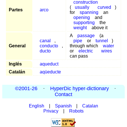
construction
(
usually
curved
)
Partes
arco
for
spanning
an
opening
and
supporting
the
weight
above it
A
passage
(a
canal
,
pipe
or
tunnel
)
General
conducto
,
through which
water
ducto
or
electric
wires
can pass
Inglés
aqueduct
Catalán
aqüeducte
©2001-26
·
HyperDic hyper-dictionary
·
Contact
English
|
Spanish
|
Catalan
Privacy
|
Robots