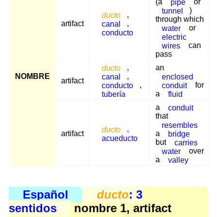
(a
pipe
or
tunnel
)
ducto
,
through which
artifact
canal
,
water
or
conducto
electric
wires
can
pass
ducto
,
an
NOMBRE
canal
,
enclosed
artifact
conducto
,
conduit
for
tubería
a
fluid
a
conduit
that
resembles
ducto
,
artifact
a
bridge
acueducto
but
carries
water
over
a
valley
Español
ducto
: 3
sentidos
nombre 1, artifact