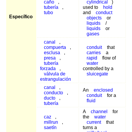
caño
,
cylindrical
)
tubería
,
used to
hold
tubo
and
conduct
Específico
objects
or
liquids
/
liquids
or
gases
canal
,
compuerta
,
conduit
that
esclusa
,
carries
a
presa
,
rapid
flow of
tubería
water
forzada
,
controlled by a
válvula de
sluicegate
estrangulación
canal
,
An
enclosed
conducto
,
conduit
for a
ducto
,
fluid
tubería
A
channel
for
caz
,
the
water
millrun
,
current
that
saetín
turns a