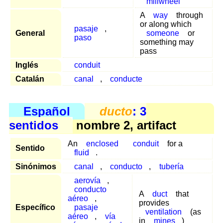
millwheel
A
way
through
or along which
pasaje
,
General
someone
or
paso
something may
pass
Inglés
conduit
Catalán
canal
,
conducte
Español
ducto
: 3
sentidos
nombre 2, artifact
An
enclosed
conduit
for a
Sentido
fluid
.
Sinónimos
canal
,
conducto
,
tubería
aerovía
,
conducto
A
duct
that
aéreo
,
provides
Específico
pasaje
ventilation
(as
aéreo
,
vía
in
mines
)