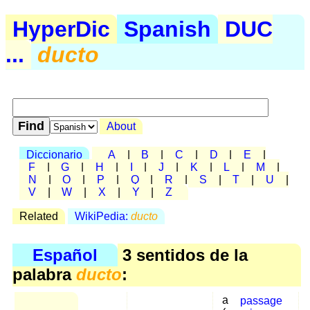
HyperDic
Spanish
DUC
...
ducto
About
Diccionario
A
|
B
|
C
|
D
|
E
|
F
|
G
|
H
|
I
|
J
|
K
|
L
|
M
|
N
|
O
|
P
|
Q
|
R
|
S
|
T
|
U
|
V
|
W
|
X
|
Y
|
Z
Related
WikiPedia:
ducto
Español
3 sentidos de la
palabra
ducto
:
a
passage