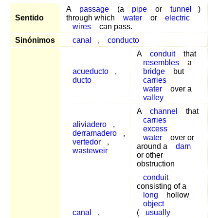
A
passage
(a
pipe
or
tunnel
)
Sentido
through which
water
or
electric
wires
can pass.
Sinónimos
canal
,
conducto
A
conduit
that
resembles
a
acueducto
,
bridge
but
ducto
carries
water
over a
valley
A
channel
that
carries
aliviadero
,
excess
derramadero
,
water
over or
vertedor
,
around a
dam
wasteweir
or other
obstruction
conduit
consisting of a
long
hollow
object
canal
,
(
usually