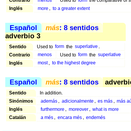
Contrario
menos
Used to
form
the comparative of
Inglés
more
,
to a greater extent
Español
más
: 8 sentidos
adverbio 3
Sentido
Used to
form
the
superlative
.
Contrario
menos
Used to
form
the
superlative
Inglés
most
,
to the highest degree
Español
más
: 8 sentidos
adverbi
Sentido
In addition.
Sinónimos
además
,
adicionalmente
,
es más
,
más a
Inglés
furthermore
,
moreover
,
what is more
Catalán
a més
,
encara més
,
endemés