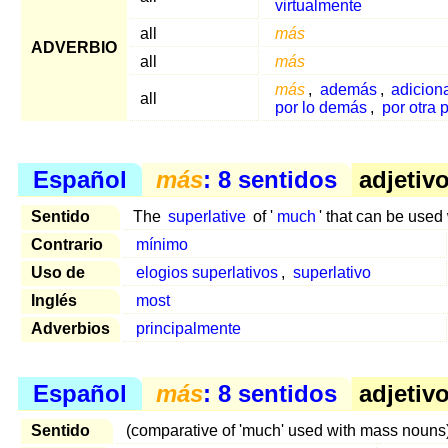
virtualmente
all
más
ADVERBIO
all
más
más
,
además
,
adicion
all
por lo demás
,
por otra 
Español
más
: 8 sentidos
adjetivo
Sentido
The
superlative
of '
much
' that can be used
Contrario
mínimo
Uso de
elogios superlativos
,
superlativo
Inglés
most
Adverbios
principalmente
Español
más
: 8 sentidos
adjetivo
Sentido
(comparative of 'much' used with mass nouns