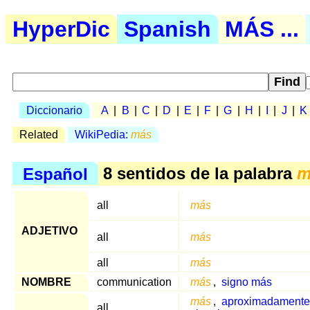
HyperDic
Spanish
MÁS ...
Diccionario
A
|
B
|
C
|
D
|
E
|
F
|
G
|
H
|
I
|
J
|
K
Related
WikiPedia:
más
Español
8 sentidos de la palabra
m
all
más
ADJETIVO
all
más
all
más
NOMBRE
communication
más
,
signo más
más
,
aproximadamente
all