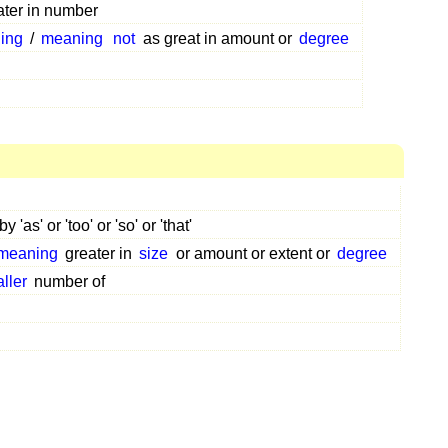
ter in number
ing
/
meaning
not
as great in amount or
degree
by 'as' or 'too' or 'so' or 'that'
meaning
greater in
size
or amount or extent or
degree
ller
number of