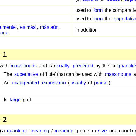
used to
form
the comparati
used to
form
the
superlativ
almente
,
es más
,
más aún
,
in addition
parte
 1
 with
mass nouns
and is
usually
preceded
by 'the'; a
quantifie
The
superlative
of 'little' that can be used with
mass nouns
a
An
exaggerated
expression
(
usually
of
praise
)
In
large
part
 2
) a
quantifier
meaning
/
meaning
greater in
size
or amount or