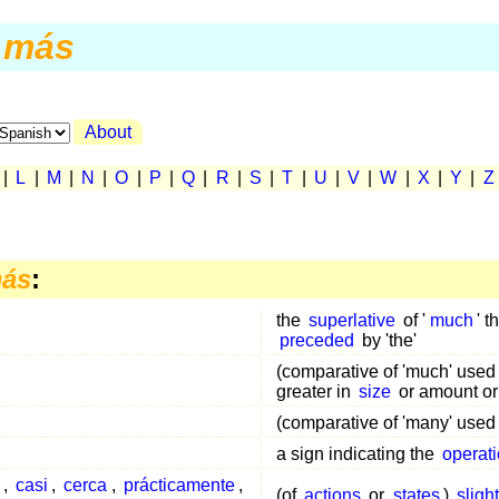
más
About
|
L
|
M
|
N
|
O
|
P
|
Q
|
R
|
S
|
T
|
U
|
V
|
W
|
X
|
Y
|
Z
ás
:
the
superlative
of '
much
' 
preceded
by 'the'
(comparative of 'much' use
greater in
size
or amount or
(comparative of 'many' used
a sign indicating the
operat
,
casi
,
cerca
,
prácticamente
,
(of
actions
or
states
)
slight