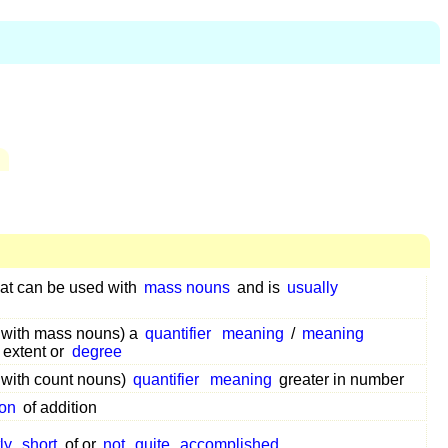
that can be used with
mass nouns
and is
usually
d with mass nouns) a
quantifier
meaning
/
meaning
 extent or
degree
 with count nouns)
quantifier
meaning
greater in number
ion
of addition
ly
short
of or
not
quite
accomplished