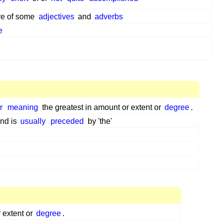
ve of some
adjectives
and
adverbs
e
r
meaning
the greatest in amount or extent or
degree
.
nd is
usually
preceded
by 'the'
 extent or
degree
.