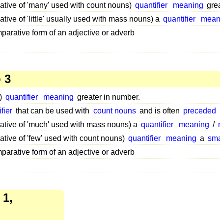
ative of 'many' used with count nouns)
quantifier
meaning
grea
tive of 'little' usually used with mass nouns) a
quantifier
mean
arative form of an adjective or adverb
 3
s)
quantifier
meaning
greater in number.
fier
that can be used with
count nouns
and is often
preceded
ative of 'much' used with mass nouns) a
quantifier
meaning
/
tive of 'few' used with count nouns)
quantifier
meaning
a
sma
arative form of an adjective or adverb
1,