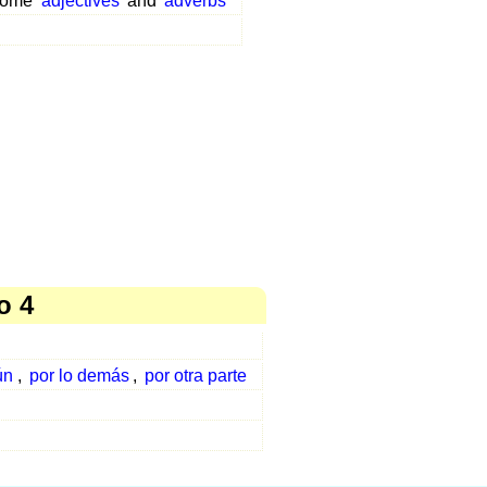
 some
adjectives
and
adverbs
o 4
ún
,
por lo demás
,
por otra parte