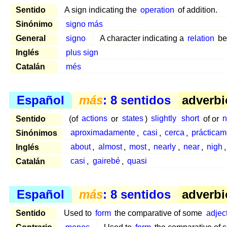
Sentido
A sign indicating the
operation
of addition.
Sinónimo
signo más
General
signo
A character indicating a
relation
be
Inglés
plus sign
Catalán
més
Español
más
: 8 sentidos
adverbi
Sentido
(of
actions
or
states
)
slightly
short
of or
n
Sinónimos
aproximadamente
,
casi
,
cerca
,
prácticam
Inglés
about
,
almost
,
most
,
nearly
,
near
,
nigh
Catalán
casi
,
gairebé
,
quasi
Español
más
: 8 sentidos
adverbi
Sentido
Used to
form
the comparative of some
adjec