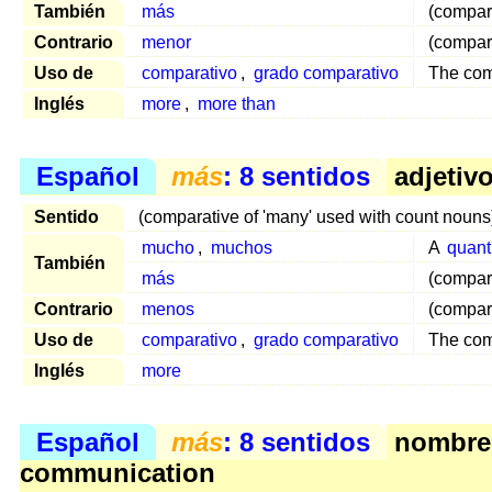
También
más
(compar
Contrario
menor
(compara
Uso de
comparativo
,
grado comparativo
The comp
Inglés
more
,
more than
Español
más
: 8 sentidos
adjetivo
Sentido
(comparative of 'many' used with count noun
mucho
,
muchos
A
quanti
También
más
(compar
Contrario
menos
(compara
Uso de
comparativo
,
grado comparativo
The comp
Inglés
more
Español
más
: 8 sentidos
nombre 
communication