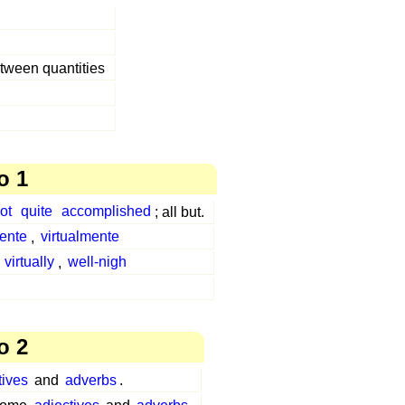
tween quantities
o 1
ot
quite
accomplished
; all but.
ente
,
virtualmente
,
virtually
,
well-nigh
o 2
tives
and
adverbs
.