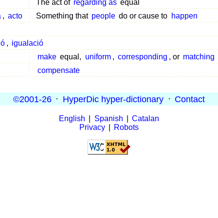
The act of
regarding as
equal
a
,
acto
Something that
people
do or cause to
happen
ió
,
igualació
make
equal,
uniform
,
corresponding
, or
matching
compensate
©2001-26
·
HyperDic hyper-dictionary
·
Contact
English
|
Spanish
|
Catalan
Privacy
|
Robots