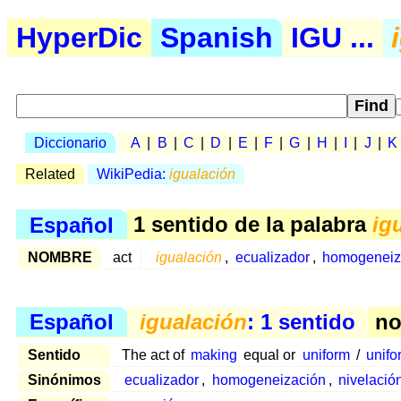
HyperDic
Spanish
IGU ...
Diccionario
A
|
B
|
C
|
D
|
E
|
F
|
G
|
H
|
I
|
J
|
K
Related
WikiPedia:
igualación
Español
1 sentido de la palabra
ig
NOMBRE
act
igualación
,
ecualizador
,
homogeneiz
Español
igualación
: 1 sentido
no
Sentido
The act of
making
equal or
uniform
/
unifo
Sinónimos
ecualizador
,
homogeneización
,
nivelació