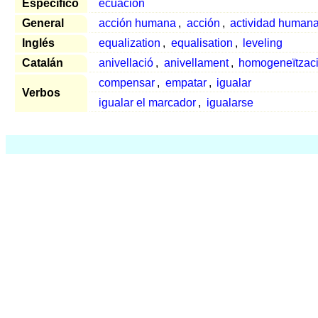
Específico
ecuación
General
acción humana
,
acción
,
actividad human
Inglés
equalization
,
equalisation
,
leveling
Catalán
anivellació
,
anivellament
,
homogeneïtzac
compensar
,
empatar
,
igualar
Verbos
igualar el marcador
,
igualarse