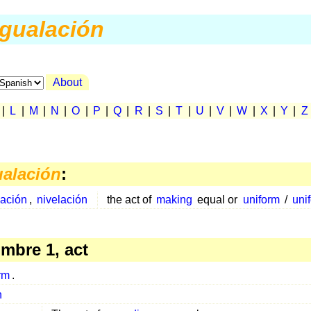
igualación
About
|
L
|
M
|
N
|
O
|
P
|
Q
|
R
|
S
|
T
|
U
|
V
|
W
|
X
|
Y
|
Z
ualación
:
ación
,
nivelación
the act of
making
equal or
uniform
/
uni
mbre 1, act
rm
.
n