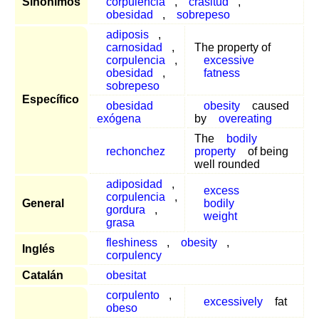
Sinónimos
corpulencia
,
crasitud
,
obesidad
,
sobrepeso
adiposis
,
carnosidad
,
The property of
corpulencia
,
excessive
obesidad
,
fatness
sobrepeso
Específico
obesidad
obesity
caused
exógena
by
overeating
The
bodily
rechonchez
property
of being
well rounded
adiposidad
,
excess
corpulencia
,
General
bodily
gordura
,
weight
grasa
fleshiness
,
obesity
,
Inglés
corpulency
Catalán
obesitat
corpulento
,
excessively
fat
obeso