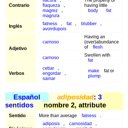
flacura
,
The property of
Contrario
flaqueza
,
having little
magrez
,
body
fat
magrura
fatness
,
fat
,
blubber
,
Inglés
avoirdupois
Having an
carnoso
(over)abundance
of
flesh
Adjetivo
Swollen with
carnoso
fat
cebar
,
make
fat or
Verbos
engordar
,
plump
sainar
Español
adiposidad
: 3
sentidos
nombre 2, attribute
Sentido
More than average
fatness
.
adiposis
,
carnosidad
,