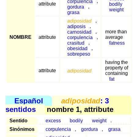
corpulencia
,
attribute
bodily
gordura
,
weight
grasa
adiposidad
,
adiposis
,
carnosidad
,
more than
NOMBRE
attribute
corpulencia
,
average
crasitud
,
fatness
obesidad
,
sobrepeso
having the
property of
attribute
adiposidad
containing
fat
Español
adiposidad
: 3
sentidos
nombre 1, attribute
Sentido
excess
bodily
weight
.
Sinónimos
corpulencia
,
gordura
,
grasa