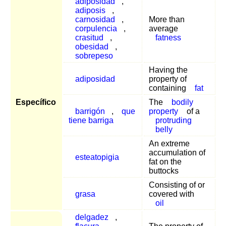
adiposidad
,
adiposis
,
carnosidad
,
More than
corpulencia
,
average
crasitud
,
fatness
obesidad
,
sobrepeso
Having the
adiposidad
property of
containing
fat
Específico
The
bodily
barrigón
,
que
property
of a
tiene barriga
protruding
belly
An extreme
accumulation of
esteatopigia
fat on the
buttocks
Consisting of or
grasa
covered with
oil
delgadez
,