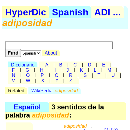
HyperDic
Spanish
ADI ...
adiposidad
About
Diccionario
A
|
B
|
C
|
D
|
E
|
F
|
G
|
H
|
I
|
J
|
K
|
L
|
M
|
N
|
O
|
P
|
Q
|
R
|
S
|
T
|
U
|
V
|
W
|
X
|
Y
|
Z
Related
WikiPedia:
adiposidad
Español
3 sentidos de la
palabra
adiposidad
:
adiposidad
,
excess