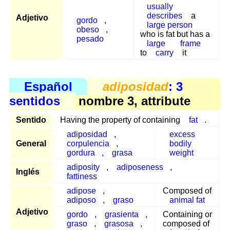
usually
describes
a
Adjetivo
gordo
,
large person
obeso
,
who is fat but has a
pesado
large
frame
to
carry
it
Español
adiposidad
: 3
sentidos
nombre 3, attribute
Sentido
Having the property of containing
fat
.
adiposidad
,
excess
General
corpulencia
,
bodily
gordura
,
grasa
weight
adiposity
,
adiposeness
,
Inglés
fattiness
adipose
,
Composed of
adiposo
,
graso
animal fat
Adjetivo
gordo
,
grasienta
,
Containing or
graso
,
grasosa
,
composed of