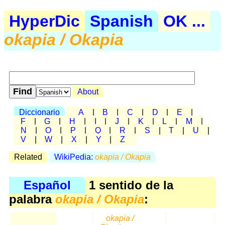
HyperDic
Spanish
OK ...
okapia / Okapia
About
Diccionario
A
|
B
|
C
|
D
|
E
|
F
|
G
|
H
|
I
|
J
|
K
|
L
|
M
|
N
|
O
|
P
|
Q
|
R
|
S
|
T
|
U
|
V
|
W
|
X
|
Y
|
Z
Related
WikiPedia:
okapia / Okapia
Español
1 sentido de la
palabra
okapia / Okapia
:
okapia /