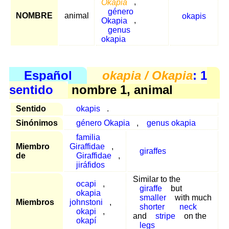
Okapia
,
género
NOMBRE
animal
okapis
Okapia
,
genus
okapia
Español
okapia / Okapia
: 1
sentido
nombre 1, animal
Sentido
okapis
.
Sinónimos
género Okapia
,
genus okapia
familia
Miembro
Giraffidae
,
giraffes
de
Giraffidae
,
jiráfidos
Similar to the
ocapi
,
giraffe
but
okapia
smaller
with much
Miembros
johnstoni
,
shorter
neck
okapi
,
and
stripe
on the
okapí
legs