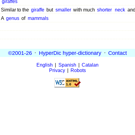
giraffes
Similar to the
giraffe
but
smaller
with much
shorter
neck
an
A
genus
of
mammals
©2001-26
·
HyperDic hyper-dictionary
·
Contact
English
|
Spanish
|
Catalan
Privacy
|
Robots