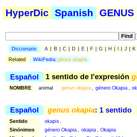
HyperDic
Spanish
GENUS O
Diccionario
A
|
B
|
C
|
D
|
E
|
F
|
G
|
H
|
I
|
J
|
K
Related
WikiPedia:
genus okapia
Español
1 sentido de l'expresión
g
NOMBRE
animal
genus okapia
,
género Okapia
,
ok
Español
genus okapia
: 1 sentido
Sentido
okapis
.
Sinónimos
género Okapia
,
okapia
,
Okapia