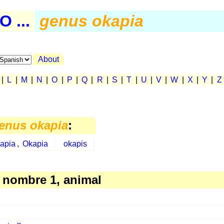
 ...
genus okapia
About
|
L
|
M
|
N
|
O
|
P
|
Q
|
R
|
S
|
T
|
U
|
V
|
W
|
X
|
Y
|
Z
enus okapia
:
apia
,
Okapia
okapis
nombre 1, animal