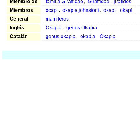
Miembro de
familia Giraffidae
,
Giraffidae
,
jiráfidos
Miembros
ocapi
,
okapia johnstoni
,
okapi
,
okapí
General
mamíferos
Inglés
Okapia
,
genus Okapia
Catalán
genus okapia
,
okapia
,
Okapia