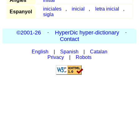
Anglès
initial
iniciales
,
inicial
,
letra inicial
,
Espanyol
sigla
©2001-26
·
HyperDic hyper-dictionary
·
Contact
English
|
Spanish
|
Catalan
Privacy
|
Robots