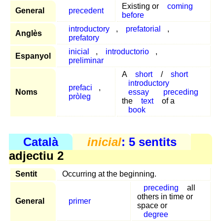
Existing or
coming
General
precedent
before
introductory
,
prefatorial
,
Anglès
prefatory
inicial
,
introductorio
,
Espanyol
preliminar
A
short
/
short
introductory
prefaci
,
Noms
essay
preceding
pròleg
the
text
of a
book
Català
inicial
: 5 sentits
adjectiu 2
Sentit
Occurring at the beginning.
preceding
all
others in time or
General
primer
space or
degree