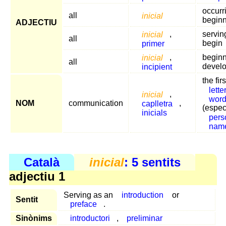
occurr
all
inicial
begin
ADJECTIU
inicial
,
servin
all
primer
begin
inicial
,
beginn
all
incipient
devel
the firs
lette
inicial
,
wor
NOM
communication
caplletra
,
(espec
inicials
pers
nam
Català
inicial
: 5 sentits
adjectiu 1
Serving as an
introduction
or
Sentit
preface
.
Sinònims
introductori
,
preliminar