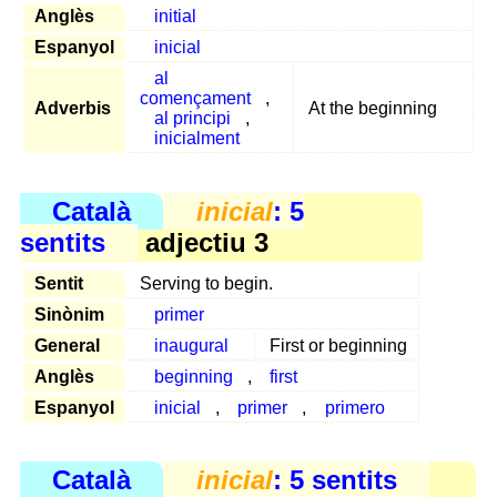
Anglès
initial
Espanyol
inicial
al
començament
,
Adverbis
At the beginning
al principi
,
inicialment
Català
inicial
: 5
sentits
adjectiu 3
Sentit
Serving to begin.
Sinònim
primer
General
inaugural
First or beginning
Anglès
beginning
,
first
Espanyol
inicial
,
primer
,
primero
Català
inicial
: 5 sentits