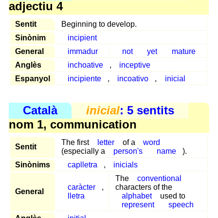
adjectiu 4
Sentit
Beginning to develop.
Sinònim
incipient
General
immadur
not
yet
mature
Anglès
inchoative
,
inceptive
Espanyol
incipiente
,
incoativo
,
inicial
Català
inicial
: 5 sentits
nom 1, communication
The first
letter
of a
word
Sentit
(especially a
person's
name
).
Sinònims
caplletra
,
inicials
The
conventional
caràcter
,
characters of the
General
lletra
alphabet
used to
represent
speech