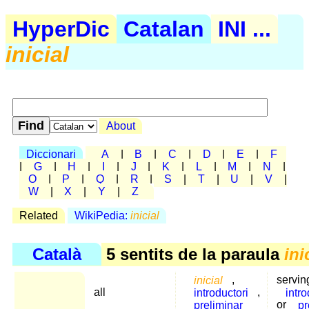
HyperDic
Catalan
INI ...
inicial
About
Diccionari
A
|
B
|
C
|
D
|
E
|
F
|
G
|
H
|
I
|
J
|
K
|
L
|
M
|
N
|
O
|
P
|
Q
|
R
|
S
|
T
|
U
|
V
|
W
|
X
|
Y
|
Z
Related
WikiPedia:
inicial
Català
5 sentits de la paraula
ini
inicial
,
servin
all
introductori
,
intr
preliminar
or
pr