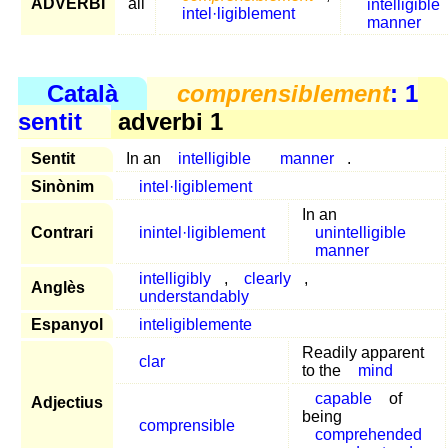
ADVERBI
all
intelligible
intel·ligiblement
manner
Català
comprensiblement
: 1
sentit
adverbi 1
Sentit
In an
intelligible
manner
.
Sinònim
intel·ligiblement
In an
Contrari
inintel·ligiblement
unintelligible
manner
intelligibly
,
clearly
,
Anglès
understandably
Espanyol
inteligiblemente
Readily apparent
clar
to the
mind
capable
of
Adjectius
being
comprensible
comprehended