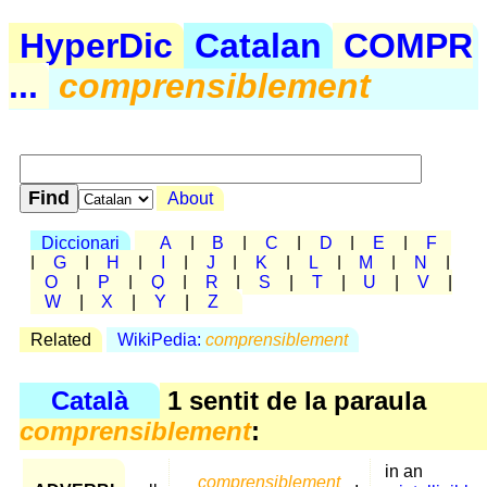
HyperDic
Catalan
COMPR
...
comprensiblement
About
Diccionari
A
|
B
|
C
|
D
|
E
|
F
|
G
|
H
|
I
|
J
|
K
|
L
|
M
|
N
|
O
|
P
|
Q
|
R
|
S
|
T
|
U
|
V
|
W
|
X
|
Y
|
Z
Related
WikiPedia:
comprensiblement
Català
1 sentit de la paraula
comprensiblement
:
in an
comprensiblement
,