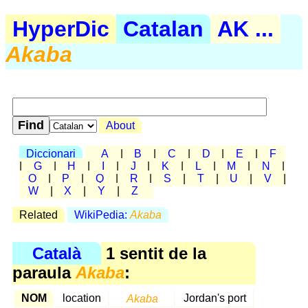
HyperDic
Catalan
AK ...
Akaba
About
Diccionari
A
|
B
|
C
|
D
|
E
|
F
|
G
|
H
|
I
|
J
|
K
|
L
|
M
|
N
|
O
|
P
|
Q
|
R
|
S
|
T
|
U
|
V
|
W
|
X
|
Y
|
Z
Related
WikiPedia:
Akaba
Català
1 sentit de la
paraula
Akaba
:
NOM
location
Akaba
Jordan's port