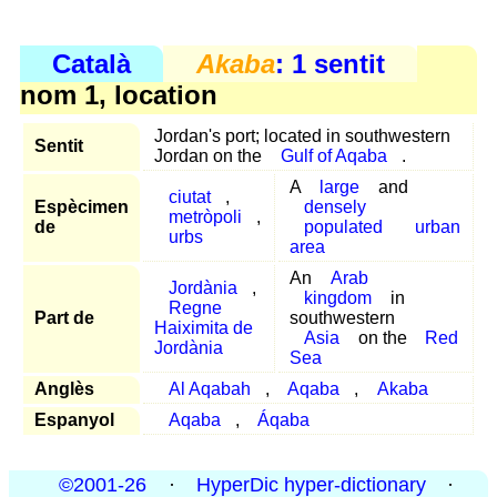
Català
Akaba
: 1 sentit
nom 1, location
Jordan's port; located in southwestern
Sentit
Jordan on the
Gulf of Aqaba
.
A
large
and
ciutat
,
Espècimen
densely
metròpoli
,
de
populated
urban
urbs
area
An
Arab
Jordània
,
kingdom
in
Regne
Part de
southwestern
Haiximita de
Asia
on the
Red
Jordània
Sea
Anglès
Al Aqabah
,
Aqaba
,
Akaba
Espanyol
Aqaba
,
Áqaba
©2001-26
·
HyperDic hyper-dictionary
·