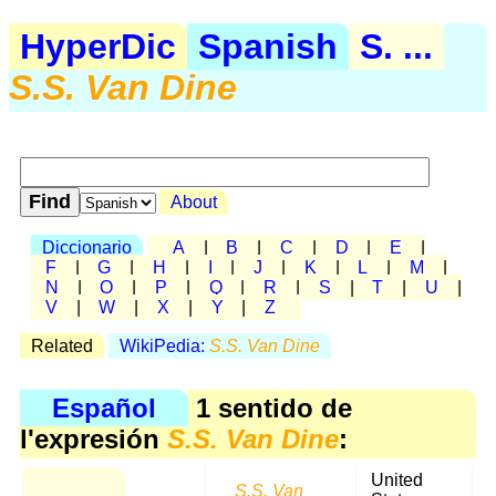
HyperDic
Spanish
S. ...
S.S. Van Dine
About
Diccionario
A
|
B
|
C
|
D
|
E
|
F
|
G
|
H
|
I
|
J
|
K
|
L
|
M
|
N
|
O
|
P
|
Q
|
R
|
S
|
T
|
U
|
V
|
W
|
X
|
Y
|
Z
Related
WikiPedia:
S.S. Van Dine
Español
1 sentido de
l'expresión
S.S. Van Dine
:
United
S.S. Van