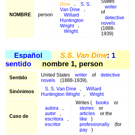
States
Dine
,
S. S.
writer
Van Dine
,
of
NOMBRE
person
Willard
detective
Huntington
novels
Wright
,
(1888-
Wright
1939)
Español
S.S. Van Dine
: 1
sentido
nombre 1, person
United States
writer
of
detective
Sentido
novels
(1888-1939).
S. S. Van Dine
,
Willard
Sinónimos
Huntington Wright
,
Wright
Writes (
books
or
autora
,
stories
or
autor
,
articles
or the
Caso de
escritora
,
like
)
escritor
professionally
(for
pay
)