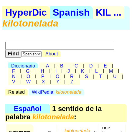
HyperDic
Spanish
KIL ...
kilotonelada
About
Diccionario
A
|
B
|
C
|
D
|
E
|
F
|
G
|
H
|
I
|
J
|
K
|
L
|
M
|
N
|
O
|
P
|
Q
|
R
|
S
|
T
|
U
|
V
|
W
|
X
|
Y
|
Z
Related
WikiPedia:
kilotonelada
Español
1 sentido de la
palabra
kilotonelada
:
one
kilotonelada
,