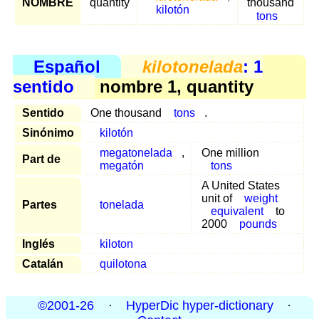
NOMBRE
quantity
thousand
kilotón
tons
Español
kilotonelada
: 1
sentido
nombre 1, quantity
Sentido
One thousand
tons
.
Sinónimo
kilotón
megatonelada
,
One million
Part de
megatón
tons
A United States
unit of
weight
Partes
tonelada
equivalent
to
2000
pounds
Inglés
kiloton
Catalán
quilotona
©2001-26
·
HyperDic hyper-dictionary
·