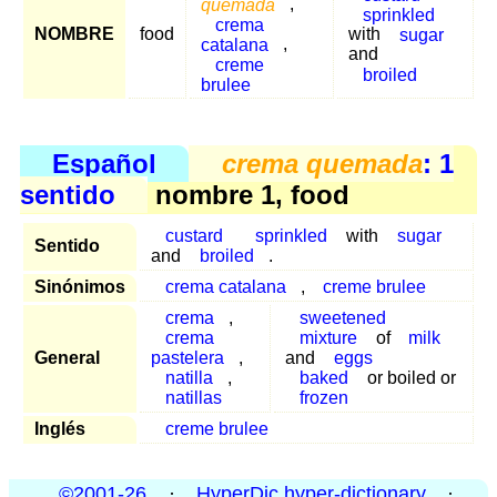
quemada
,
sprinkled
crema
NOMBRE
food
with
sugar
catalana
,
and
creme
broiled
brulee
Español
crema quemada
: 1
sentido
nombre 1, food
custard
sprinkled
with
sugar
Sentido
and
broiled
.
Sinónimos
crema catalana
,
creme brulee
crema
,
sweetened
crema
mixture
of
milk
General
pastelera
,
and
eggs
natilla
,
baked
or boiled or
natillas
frozen
Inglés
creme brulee
©2001-26
·
HyperDic hyper-dictionary
·