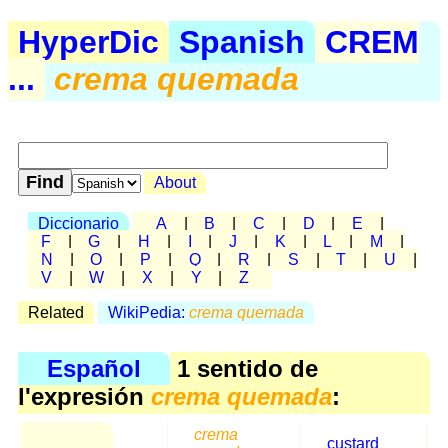
HyperDic
Spanish
CREM
...
crema quemada
About
Diccionario
A
|
B
|
C
|
D
|
E
|
F
|
G
|
H
|
I
|
J
|
K
|
L
|
M
|
N
|
O
|
P
|
Q
|
R
|
S
|
T
|
U
|
V
|
W
|
X
|
Y
|
Z
Related
WikiPedia:
crema quemada
Español
1 sentido de
l'expresión
crema quemada
:
crema
custard