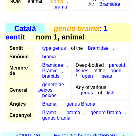
NOM
animal
brama
,
the
Bramidae
brama
Català
genus brama
: 1
sentit
nom 1, animal
Sentit
type genus
of the
Bramidae
.
Sinònim
brama
Bramidae
,
Deep-bodied
percoid
Membre
Bràmid
,
fishes
of the
open
de
bràmids
/
open
seas
gènere de
Any of various
General
peixos
,
genus
of
fish
peixos
Anglès
Brama
,
genus Brama
Brama
,
brama
,
género Brama
,
Espanyol
genus brama
©2001-26
·
HyperDic hyper-dictionary
·