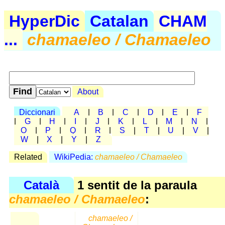
HyperDic
Catalan
CHAM
...
chamaeleo / Chamaeleo
About
Diccionari
A
|
B
|
C
|
D
|
E
|
F
|
G
|
H
|
I
|
J
|
K
|
L
|
M
|
N
|
O
|
P
|
Q
|
R
|
S
|
T
|
U
|
V
|
W
|
X
|
Y
|
Z
Related
WikiPedia:
chamaeleo / Chamaeleo
Català
1 sentit de la paraula
chamaeleo / Chamaeleo
:
chamaeleo /