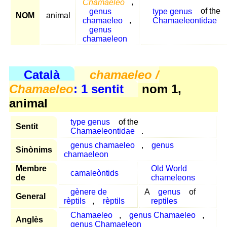
Chamaeleo
,
genus
type genus
of the
NOM
animal
chamaeleo
,
Chamaeleontidae
genus
chamaeleon
Català
chamaeleo /
Chamaeleo
: 1 sentit
nom 1,
animal
type genus
of the
Sentit
Chamaeleontidae
.
genus chamaeleo
,
genus
Sinònims
chamaeleon
Membre
Old World
camaleòntids
de
chameleons
gènere de
A
genus
of
General
rèptils
,
rèptils
reptiles
Chamaeleo
,
genus Chamaeleo
,
Anglès
genus Chamaeleon