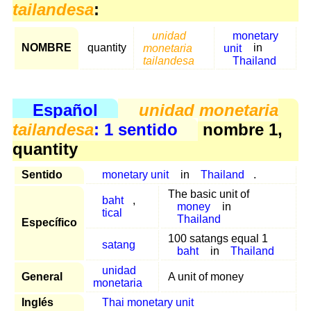
tailandesa
:
unidad
monetary
NOMBRE
quantity
monetaria
unit
in
tailandesa
Thailand
Español
unidad monetaria
tailandesa
: 1 sentido
nombre 1,
quantity
Sentido
monetary unit
in
Thailand
.
The basic unit of
baht
,
money
in
tical
Thailand
Específico
100 satangs equal 1
satang
baht
in
Thailand
unidad
General
A unit of money
monetaria
Inglés
Thai monetary unit