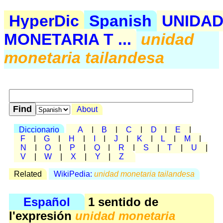
HyperDic
Spanish
UNIDA
MONETARIA T ...
unidad
monetaria tailandesa
About
Diccionario
A
|
B
|
C
|
D
|
E
|
F
|
G
|
H
|
I
|
J
|
K
|
L
|
M
|
N
|
O
|
P
|
Q
|
R
|
S
|
T
|
U
|
V
|
W
|
X
|
Y
|
Z
Related
WikiPedia:
unidad monetaria tailandesa
Español
1 sentido de
l'expresión
unidad monetaria