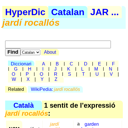
HyperDic
Catalan
JAR ...
jardí rocallós
About
Diccionari
A
|
B
|
C
|
D
|
E
|
F
|
G
|
H
|
I
|
J
|
K
|
L
|
M
|
N
|
O
|
P
|
Q
|
R
|
S
|
T
|
U
|
V
|
W
|
X
|
Y
|
Z
Related
WikiPedia:
jardí rocallós
Català
1 sentit de l'expressió
jardí rocallós
:
jardí
a
garden