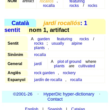
NOM
artifact
rocallós
,
featuring
rocalla
rocks
/
rocks
Català
jardí rocallós
: 1
sentit
nom 1, artifact
A
garden
featuring
rocks
/
Sentit
rocks
;
usually
alpine
plants
.
Sinònim
rocalla
A
plot of ground
where
General
jardí
plants
are
cultivated
Anglès
rock garden
,
rockery
Espanyol
jardín de rocalla
,
rocalla
©2001-26
·
HyperDic hyper-dictionary
·
Contact
English
|
Spanish
|
Catalan