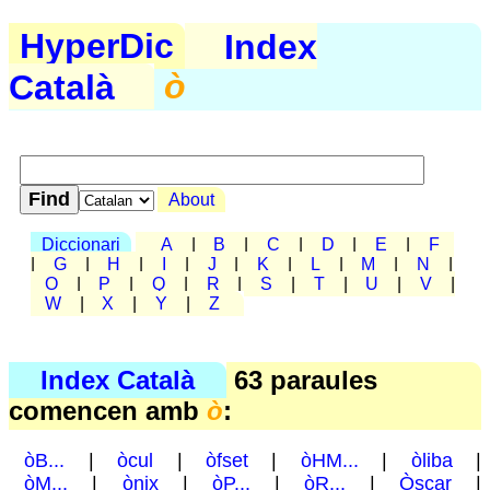
HyperDic
Index
Català
ò
About
Diccionari
A
|
B
|
C
|
D
|
E
|
F
|
G
|
H
|
I
|
J
|
K
|
L
|
M
|
N
|
O
|
P
|
Q
|
R
|
S
|
T
|
U
|
V
|
W
|
X
|
Y
|
Z
Index Català
63 paraules
comencen amb
ò
:
òB...
|
òcul
|
òfset
|
òHM...
|
òliba
|
òM...
|
ònix
|
òP...
|
òR...
|
Òscar
|