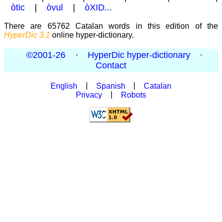
òtic
|
òvul
|
òXID...
There are 65762 Catalan words in this edition of the
HyperDic 3.1
online hyper-dictionary.
©2001-26
·
HyperDic hyper-dictionary
·
Contact
English
|
Spanish
|
Catalan
Privacy
|
Robots